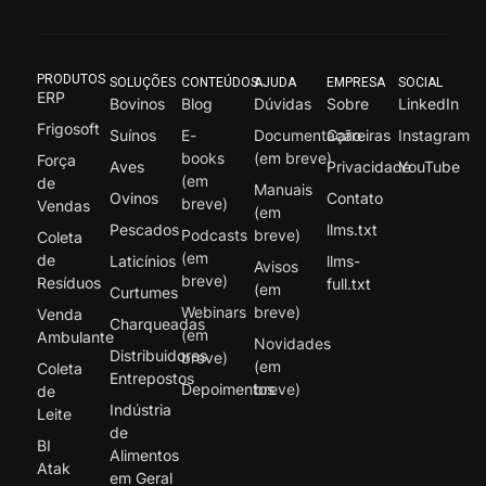
PRODUTOS
SOLUÇÕES
CONTEÚDOS
AJUDA
EMPRESA
SOCIAL
ERP
Bovinos
Blog
Dúvidas
Sobre
LinkedIn
Frigosoft
Suínos
E-
Documentação
Carreiras
Instagram
books
(em breve)
Força
Aves
Privacidade
YouTube
(em
de
Manuais
Ovinos
Contato
breve)
Vendas
(em
Pescados
llms.txt
Podcasts
breve)
Coleta
(em
de
Laticínios
llms-
Avisos
breve)
Resíduos
full.txt
(em
Curtumes
Webinars
breve)
Venda
Charqueadas
(em
Ambulante
Novidades
Distribuidores
breve)
(em
Coleta
Entrepostos
Depoimentos
breve)
de
Indústria
Leite
de
BI
Alimentos
Atak
em Geral