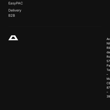
EasyPAC
Delivery
B2B
Av
Ni
Ri
da
Ro
57
Pa
Te
–
Ma
C
8
–
3