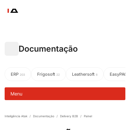
Documentação
ERP
Frigosoft
Leathersoft
EasyPAC
203
22
8
Menu
Inteligência Atak
/
Documentação
/
Delivery B2B
/
Painel