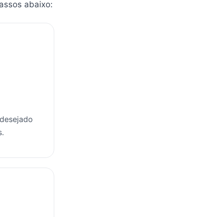
passos abaixo:
 desejado
s.