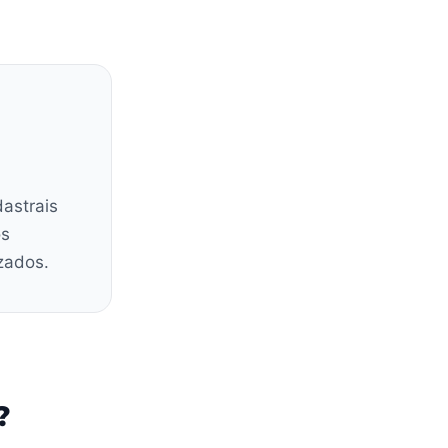
dastrais
os
zados.
?