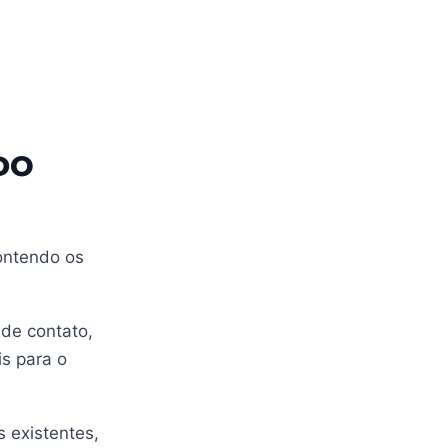
DO
contendo os
 de contato,
is para o
 existentes,