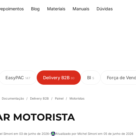
epoimentos
Blog
Materiais
Manuais
Dúvidas
EasyPAC
Delivery B2B
BI
Força de Ven
147
80
5
Documentação
/
Delivery B2B
/
Painel
/
Motoristas
AR MOTORISTA
el Simoni em 03 de junho de 2026
•
Atualizado por Michel Simoni em 05 de junho de 2026