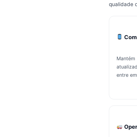
qualidade d
Comu
Mantém 
atualiza
entre em
Oper