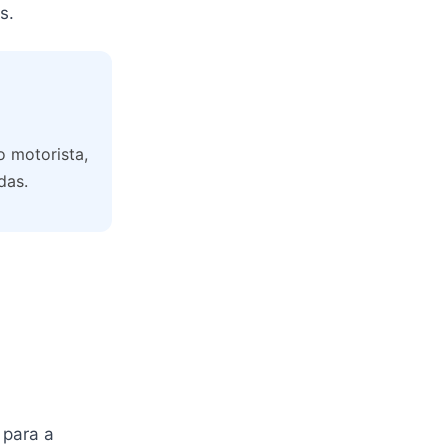
s.
 motorista,
das.
 para a