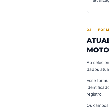
atualiza
03 — FORM
ATUA
MOTO
Ao selecion
dados atua
Esse formul
identificad
registro.
Os campos 