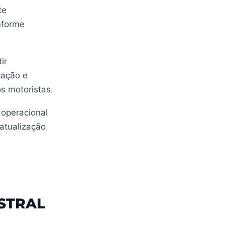
te
nforme
ir
cação e
os motoristas.
 operacional
atualização
STRAL