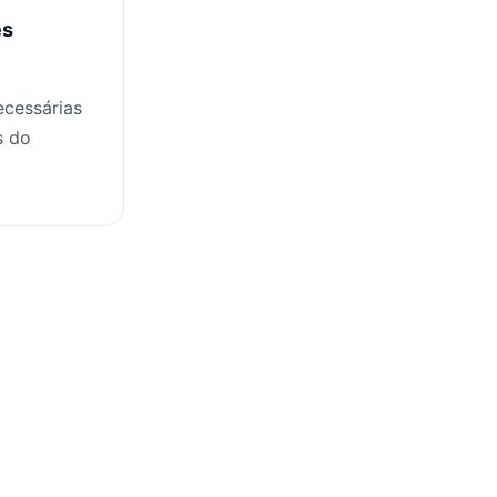
es
ecessárias
s do