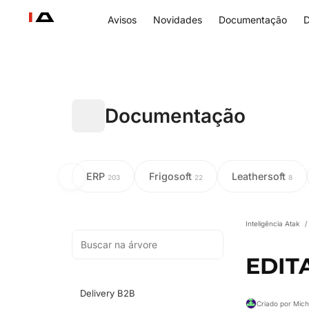
Avisos
Novidades
Documentação
D
Documentação
ERP
Frigosoft
Leathersoft
203
22
8
Inteligência Atak
/
EDIT
Delivery B2B
Criado por Mich