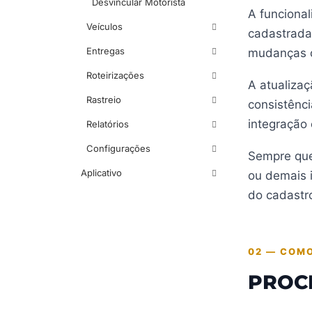
Desvincular Motorista
A funciona
Veículos
cadastrada
Entregas
mudanças o
Roteirizações
A atualizaç
Rastreio
consistênc
integração 
Relatórios
Configurações
Sempre que
Aplicativo
ou demais 
do cadastr
02 — COMO
PROC