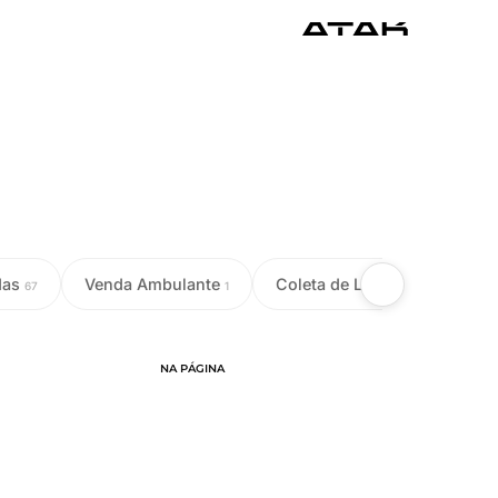
das
Venda Ambulante
Coleta de Leite
Colet
67
1
18
NA PÁGINA