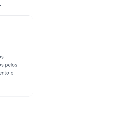
.
os
os pelos
ento e