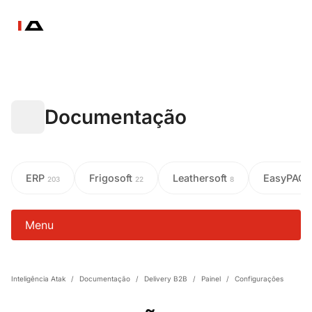
Documentação
ERP
Frigosoft
Leathersoft
EasyPAC
203
22
8
Menu
Inteligência Atak
/
Documentação
/
Delivery B2B
/
Painel
/
Configurações