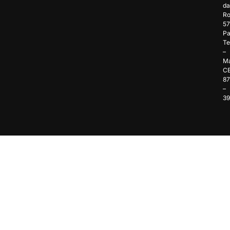
da
Ro
57
Pa
Te
–
Ma
C
8
–
3