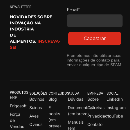
NEWSLETTER
Email*
NOVIDADES SOBRE
INOVAÇÃO NA
INDÚSTRIA
DE
Cadastrar
ALIMENTOS.
INSCREVA-
SE!
Prometemos não utilizar suas
informações de contato para
enviar qualquer tipo de SPAM.
PRODUTOS
SOLUÇÕES
CONTEÚDOS
AJUDA
EMPRESA
SOCIAL
ERP
Bovinos
Blog
Dúvidas
Sobre
LinkedIn
Frigosoft
Suínos
E-
Documentação
Carreiras
Instagram
books
(em breve)
Força
Aves
Privacidade
YouTube
(em
de
Manuais
Ovinos
Contato
breve)
Vendas
(em