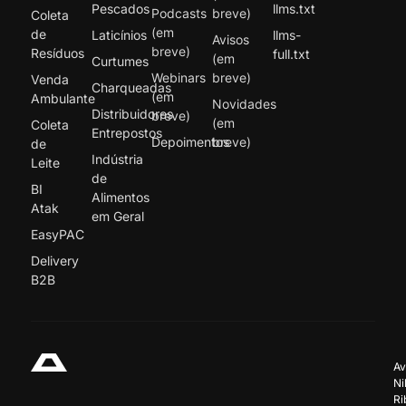
Pescados
llms.txt
Podcasts
breve)
Coleta
(em
de
Laticínios
llms-
Avisos
breve)
Resíduos
full.txt
(em
Curtumes
Webinars
breve)
Venda
Charqueadas
(em
Ambulante
Novidades
Distribuidores
breve)
(em
Coleta
Entrepostos
Depoimentos
breve)
de
Indústria
Leite
de
BI
Alimentos
Atak
em Geral
EasyPAC
Delivery
B2B
Av
Ni
Ri