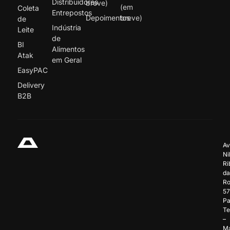
Distribuidores
breve)
(em
Coleta
Entrepostos
Depoimentos
breve)
de
Indústria
Leite
de
BI
Alimentos
Atak
em Geral
EasyPAC
Delivery
B2B
Av
Ni
Ri
da
Ro
57
Pa
Te
–
Ma