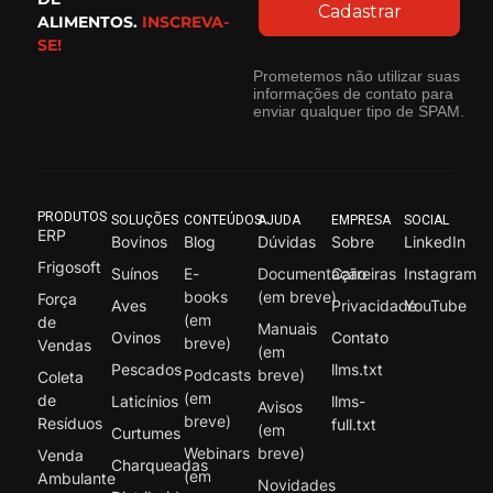
Cadastrar
ALIMENTOS.
INSCREVA-
SE!
Prometemos não utilizar suas
informações de contato para
enviar qualquer tipo de SPAM.
PRODUTOS
SOLUÇÕES
CONTEÚDOS
AJUDA
EMPRESA
SOCIAL
ERP
Bovinos
Blog
Dúvidas
Sobre
LinkedIn
Frigosoft
Suínos
E-
Documentação
Carreiras
Instagram
books
(em breve)
Força
Aves
Privacidade
YouTube
(em
de
Manuais
Ovinos
Contato
breve)
Vendas
(em
Pescados
llms.txt
Podcasts
breve)
Coleta
(em
de
Laticínios
llms-
Avisos
breve)
Resíduos
full.txt
(em
Curtumes
Webinars
breve)
Venda
Charqueadas
(em
Ambulante
Novidades