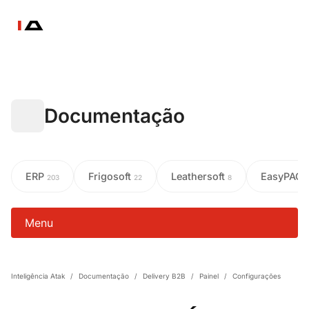
Documentação
ERP
Frigosoft
Leathersoft
EasyPAC
203
22
8
Menu
Inteligência Atak
/
Documentação
/
Delivery B2B
/
Painel
/
Configurações