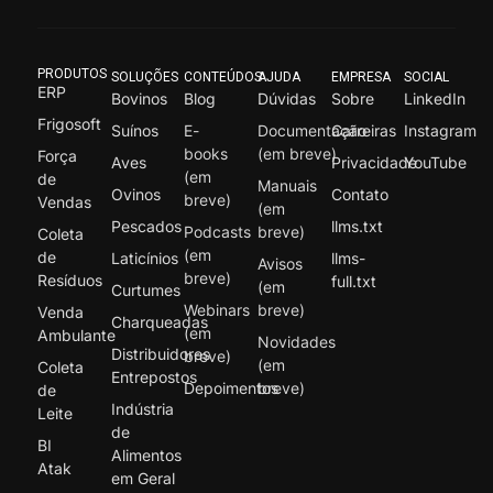
PRODUTOS
SOLUÇÕES
CONTEÚDOS
AJUDA
EMPRESA
SOCIAL
ERP
Bovinos
Blog
Dúvidas
Sobre
LinkedIn
Frigosoft
Suínos
E-
Documentação
Carreiras
Instagram
books
(em breve)
Força
Aves
Privacidade
YouTube
(em
de
Manuais
Ovinos
Contato
breve)
Vendas
(em
Pescados
llms.txt
Podcasts
breve)
Coleta
(em
de
Laticínios
llms-
Avisos
breve)
Resíduos
full.txt
(em
Curtumes
Webinars
breve)
Venda
Charqueadas
(em
Ambulante
Novidades
Distribuidores
breve)
(em
Coleta
Entrepostos
Depoimentos
breve)
de
Indústria
Leite
de
BI
Alimentos
Atak
em Geral