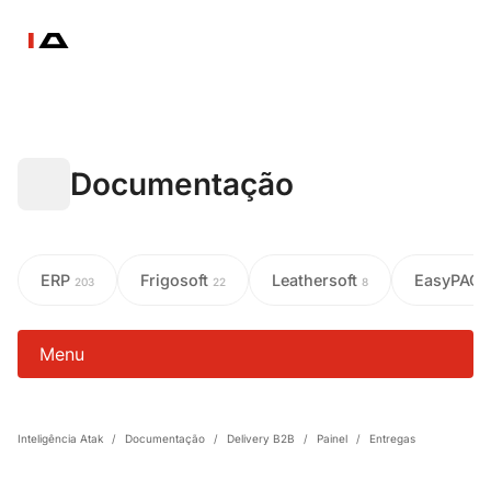
Documentação
ERP
Frigosoft
Leathersoft
EasyPAC
203
22
8
Menu
Inteligência Atak
/
Documentação
/
Delivery B2B
/
Painel
/
Entregas