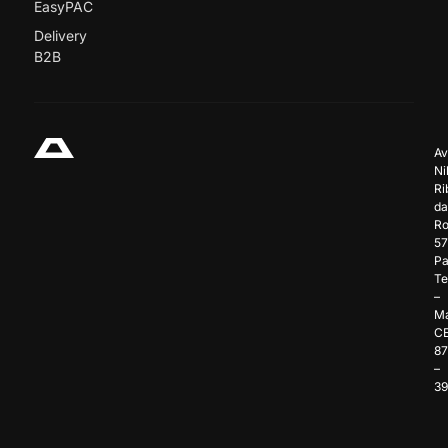
EasyPAC
Delivery
B2B
Av
Ni
Ri
da
Ro
57
Pa
Te
–
Ma
C
8
–
3