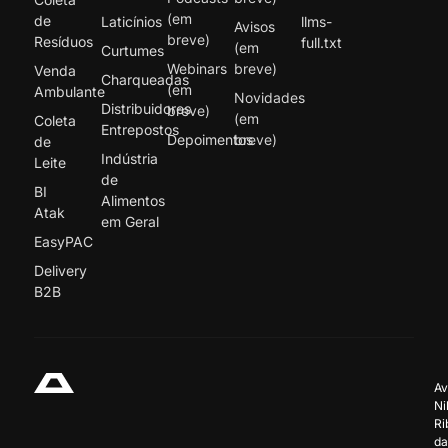
(em
de
Laticínios
llms-
Avisos
breve)
Resíduos
full.txt
(em
Curtumes
Webinars
breve)
Venda
Charqueadas
(em
Ambulante
Novidades
Distribuidores
breve)
(em
Coleta
Entrepostos
Depoimentos
breve)
de
Indústria
Leite
de
BI
Alimentos
Atak
em Geral
EasyPAC
Delivery
B2B
Av
Ni
Ri
da