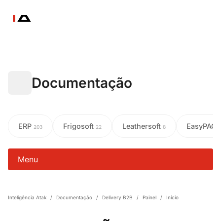
Documentação
ERP
Frigosoft
Leathersoft
EasyPAC
203
22
8
Menu
Inteligência Atak
/
Documentação
/
Delivery B2B
/
Painel
/
Início