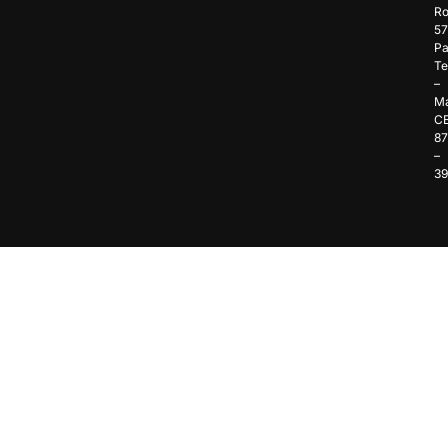
Ro
57
Pa
Te
–
Ma
C
8
–
3