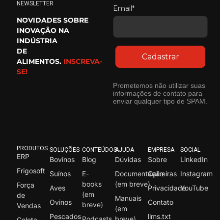
NEWSLETTER
Email*
NOVIDADES SOBRE
INOVAÇÃO NA
INDÚSTRIA
DE
Cadastrar
ALIMENTOS.
INSCREVA-
SE!
Prometemos não utilizar suas
informações de contato para
enviar qualquer tipo de SPAM.
PRODUTOS
SOLUÇÕES
CONTEÚDOS
AJUDA
EMPRESA
SOCIAL
ERP
Bovinos
Blog
Dúvidas
Sobre
LinkedIn
Frigosoft
Suínos
E-
Documentação
Carreiras
Instagram
books
(em breve)
Força
Aves
Privacidade
YouTube
(em
de
Manuais
Ovinos
Contato
breve)
Vendas
(em
Pescados
llms.txt
Podcasts
breve)
Coleta