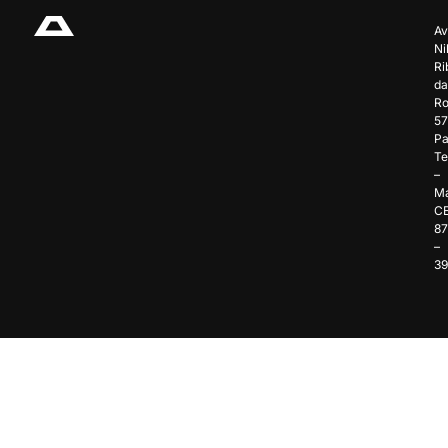
Av
Ni
Ri
da
Ro
57
Pa
Te
–
Ma
C
8
–
3