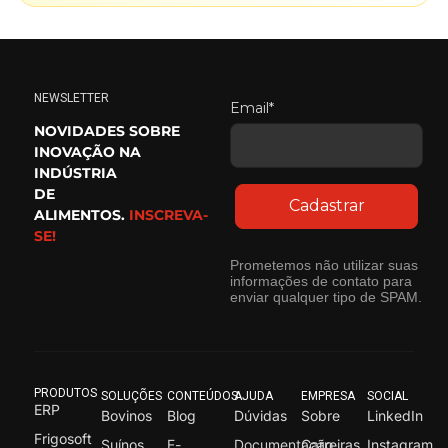
NEWSLETTER
Email*
NOVIDADES SOBRE
INOVAÇÃO NA
INDÚSTRIA
DE
Cadastrar
ALIMENTOS.
INSCREVA-
SE!
Prometemos não utilizar suas
informações de contato para
enviar qualquer tipo de SPAM.
PRODUTOS
SOLUÇÕES
CONTEÚDOS
AJUDA
EMPRESA
SOCIAL
ERP
Bovinos
Blog
Dúvidas
Sobre
LinkedIn
Frigosoft
Suínos
E-
Documentação
Carreiras
Instagram