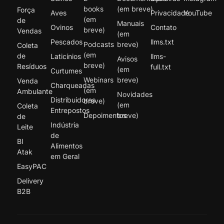
books
(em breve)
Força
Aves
Privacidade
YouTube
(em
de
Manuais
Ovinos
Contato
breve)
Vendas
(em
Pescados
llms.txt
Podcasts
breve)
Coleta
(em
de
Laticínios
llms-
Avisos
breve)
Resíduos
full.txt
(em
Curtumes
Webinars
breve)
Venda
Charqueadas
(em
Ambulante
Novidades
Distribuidores
breve)
(em
Coleta
Entrepostos
Depoimentos
breve)
de
Indústria
Leite
de
BI
Alimentos
Atak
em Geral
EasyPAC
Delivery
B2B