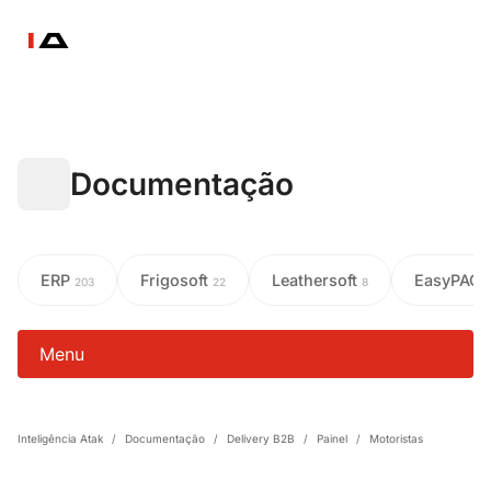
Documentação
ERP
Frigosoft
Leathersoft
EasyPAC
203
22
8
Menu
Inteligência Atak
/
Documentação
/
Delivery B2B
/
Painel
/
Motoristas