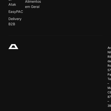
Alimentos
Atak
em Geral
EasyPAC
Delivery
B2B
Av
Ni
Ri
da
Ro
57
Pa
Te
–
Ma
C
8
–
3