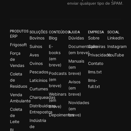
enviar qualquer tipo de SPAM.
PRODUTOS
SOLUÇÕES
CONTEÚDOS
AJUDA
EMPRESA
SOCIAL
ERP
Bovinos
Blog
Dúvidas
Sobre
LinkedIn
Frigosoft
Suínos
E-
Documentação
Carreiras
Instagram
books
(em breve)
Força
Aves
Privacidade
YouTube
(em
de
Manuais
Ovinos
Contato
breve)
Vendas
(em
Pescados
llms.txt
Podcasts
breve)
Coleta
(em
de
Laticínios
llms-
Avisos
breve)
Resíduos
full.txt
(em
Curtumes
Webinars
breve)
Venda
Charqueadas
(em
Ambulante
Novidades
Distribuidores
breve)
(em
Coleta
Entrepostos
Depoimentos
breve)
de
Indústria
Leite
de
BI