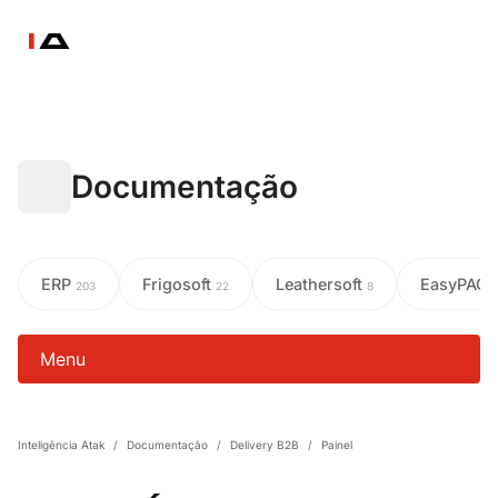
Documentação
ERP
Frigosoft
Leathersoft
EasyPAC
203
22
8
Menu
Inteligência Atak
/
Documentação
/
Delivery B2B
/
Painel