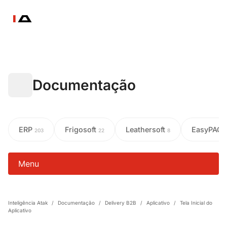
Documentação
ERP
Frigosoft
Leathersoft
EasyPAC
203
22
8
Menu
Inteligência Atak
/
Documentação
/
Delivery B2B
/
Aplicativo
/
Tela Inicial do
Aplicativo