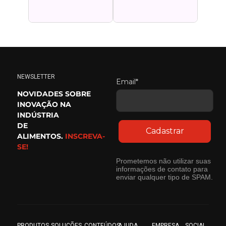
NEWSLETTER
Email*
NOVIDADES SOBRE
INOVAÇÃO NA
INDÚSTRIA
DE
Cadastrar
ALIMENTOS.
INSCREVA-
SE!
Prometemos não utilizar suas
informações de contato para
enviar qualquer tipo de SPAM.
PRODUTOS
SOLUÇÕES
CONTEÚDOS
AJUDA
EMPRESA
SOCIAL