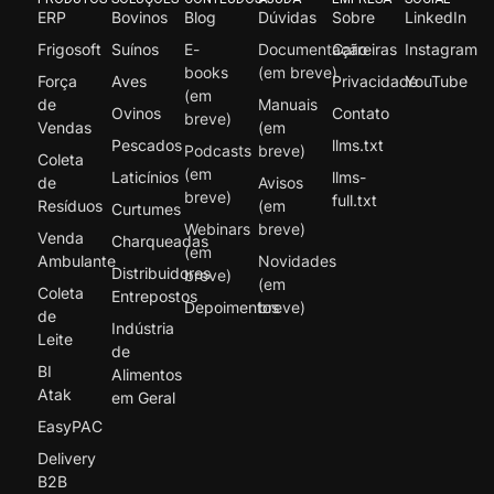
ERP
Bovinos
Blog
Dúvidas
Sobre
LinkedIn
Frigosoft
Suínos
E-
Documentação
Carreiras
Instagram
books
(em breve)
Força
Aves
Privacidade
YouTube
(em
de
Manuais
Ovinos
Contato
breve)
Vendas
(em
Pescados
llms.txt
Podcasts
breve)
Coleta
(em
Laticínios
llms-
de
Avisos
breve)
full.txt
Resíduos
(em
Curtumes
Webinars
breve)
Venda
Charqueadas
(em
Ambulante
Novidades
Distribuidores
breve)
(em
Coleta
Entrepostos
Depoimentos
breve)
de
Indústria
Leite
de
BI
Alimentos
Atak
em Geral
EasyPAC
Delivery
B2B