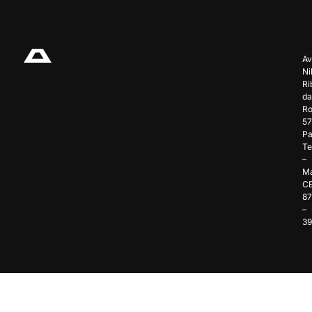
Av
Ni
Ri
da
Ro
57
Pa
Te
–
Ma
C
8
–
3