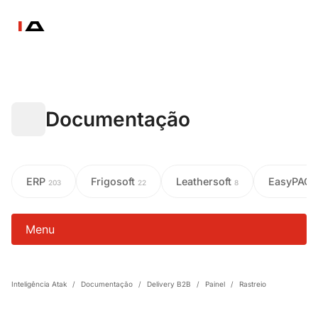
Documentação
ERP
Frigosoft
Leathersoft
EasyPAC
203
22
8
Menu
Inteligência Atak
/
Documentação
/
Delivery B2B
/
Painel
/
Rastreio