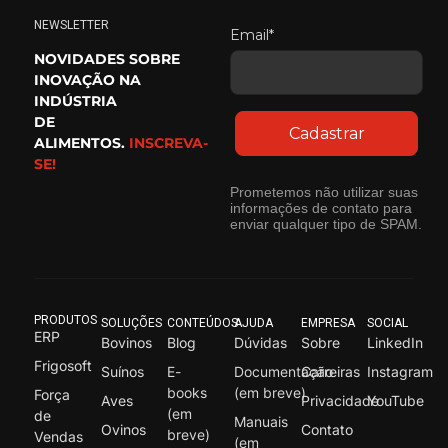
NEWSLETTER
Email*
NOVIDADES SOBRE
INOVAÇÃO NA
INDÚSTRIA
DE
Cadastrar
ALIMENTOS.
INSCREVA-
SE!
Prometemos não utilizar suas
informações de contato para
enviar qualquer tipo de SPAM.
PRODUTOS
SOLUÇÕES
CONTEÚDOS
AJUDA
EMPRESA
SOCIAL
ERP
Bovinos
Blog
Dúvidas
Sobre
LinkedIn
Frigosoft
Suínos
E-
Documentação
Carreiras
Instagram
books
(em breve)
Força
Aves
Privacidade
YouTube
(em
de
Manuais
Ovinos
Contato
breve)
Vendas
(em