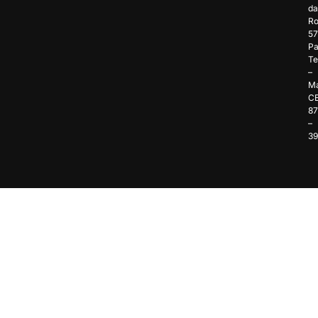
da
Ro
57
Pa
Te
–
Ma
C
8
–
3