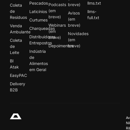
Pescados
llms.txt
Podcasts
breve)
Coleta
(em
de
Laticínios
llms-
Avisos
breve)
Resíduos
full.txt
(em
Curtumes
Webinars
breve)
Venda
Charqueadas
(em
Ambulante
Novidades
Distribuidores
breve)
(em
Coleta
Entrepostos
Depoimentos
breve)
de
Indústria
Leite
de
BI
Alimentos
Atak
em Geral
EasyPAC
Delivery
B2B
Av
Ni
Ri