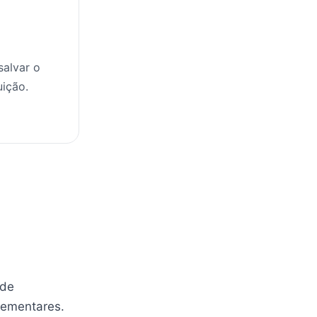
salvar o
uição.
 de
lementares.