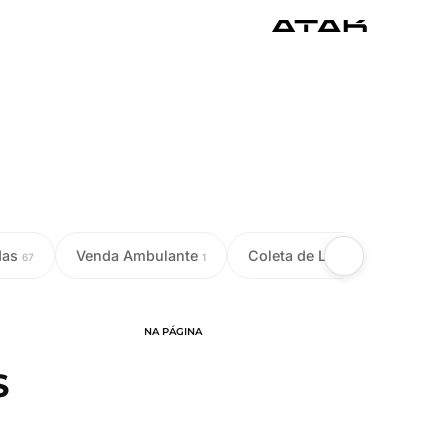
das
Venda Ambulante
Coleta de Leite
Colet
67
1
18
NA PÁGINA
S