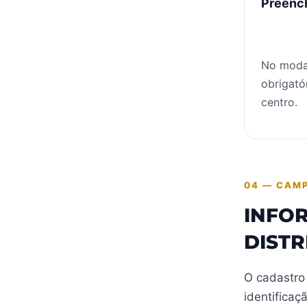
Preench
No modal
obrigató
centro.
04 — CAM
INFO
DISTR
O cadastro
identificaç