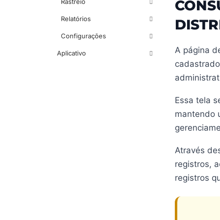
CONS
Rastreio
Relatórios
DISTR
Configurações
A página de
Aplicativo
cadastrado
administrat
Essa tela 
mantendo um
gerenciame
Através des
registros, 
registros q