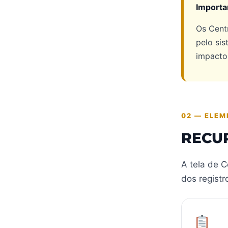
Importa
Os Cent
pelo si
impacto 
02 — ELEM
RECUR
A tela de 
dos registr