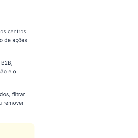
 os centros
ão de ações
 B2B,
ção e o
os, filtrar
ou remover