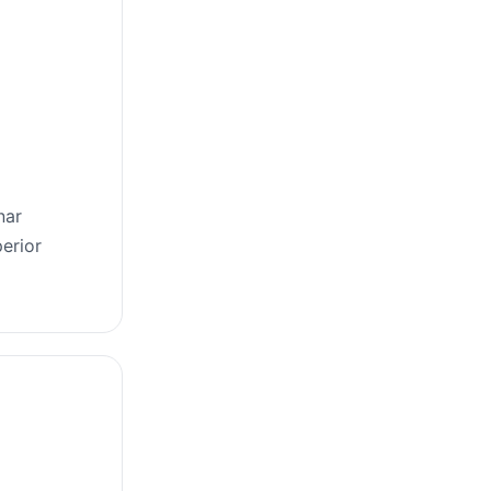
nar
erior