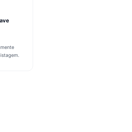
have
damente
listagem.