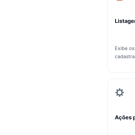
Listage
Exibe os
cadastra
Ações p