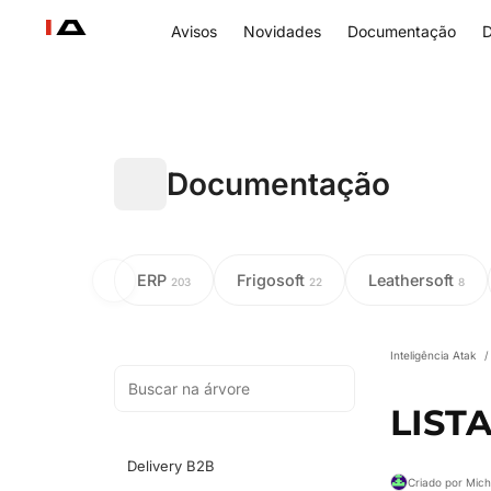
Avisos
Novidades
Documentação
D
Documentação
ERP
Frigosoft
Leathersoft
203
22
8
Inteligência Atak
/
LIST
Delivery B2B
Criado por Mich