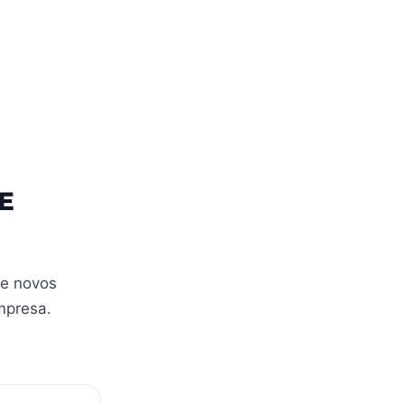
E
te novos
mpresa.