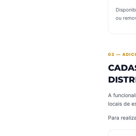
Disponib
ou remov
03 — ADIC
CADA
DISTR
A funciona
locais de 
Para realiz