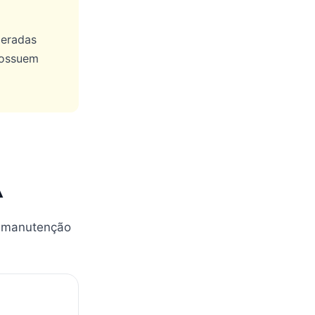
geradas
possuem
A
e manutenção