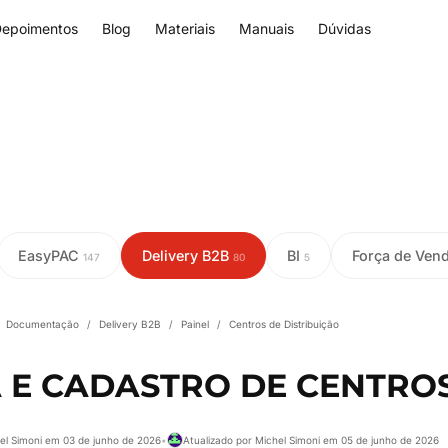
epoimentos
Blog
Materiais
Manuais
Dúvidas
EasyPAC
Delivery B2B
BI
Força de Ven
147
80
5
Documentação
/
Delivery B2B
/
Painel
/
Centros de Distribuição
A E CADASTRO DE CENTRO
el Simoni em 03 de junho de 2026
•
Atualizado por Michel Simoni em 05 de junho de 2026