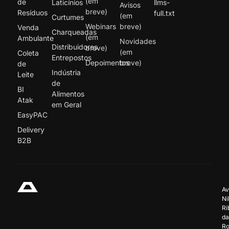
(em
de
Laticínios
llms-
Avisos
breve)
Resíduos
full.txt
(em
Curtumes
Webinars
breve)
Venda
Charqueadas
(em
Ambulante
Novidades
Distribuidores
breve)
(em
Coleta
Entrepostos
Depoimentos
breve)
de
Indústria
Leite
de
BI
Alimentos
Atak
em Geral
EasyPAC
Delivery
B2B
Av
Ni
Ri
da
Ro