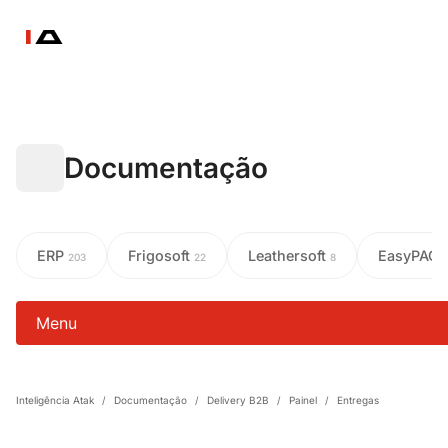
Documentação
ERP
Frigosoft
Leathersoft
EasyPAC
203
22
8
Menu
Inteligência Atak
/
Documentação
/
Delivery B2B
/
Painel
/
Entregas