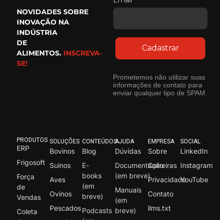
Email*
NOVIDADES SOBRE
INOVAÇÃO NA
INDÚSTRIA
DE
Cadastrar
ALIMENTOS.
INSCREVA-
SE!
Prometemos não utilizar suas
informações de contato para
enviar qualquer tipo de SPAM.
PRODUTOS
SOLUÇÕES
CONTEÚDOS
AJUDA
EMPRESA
SOCIAL
ERP
Bovinos
Blog
Dúvidas
Sobre
LinkedIn
Frigosoft
Suínos
E-
Documentação
Carreiras
Instagram
books
(em breve)
Força
Aves
Privacidade
YouTube
(em
de
Manuais
Ovinos
Contato
breve)
Vendas
(em
Pescados
llms.txt
Podcasts
breve)
Coleta