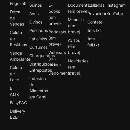
Frigosoft
Suínos
E-
Documentação
Carreiras
Instagram
books
(em breve)
Força
Aves
Privacidade
YouTube
(em
de
Manuais
Ovinos
Contato
breve)
Vendas
(em
Pescados
llms.txt
Podcasts
breve)
Coleta
(em
de
Laticínios
llms-
Avisos
breve)
Resíduos
full.txt
(em
Curtumes
Webinars
breve)
Venda
Charqueadas
(em
Ambulante
Novidades
Distribuidores
breve)
(em
Coleta
Entrepostos
Depoimentos
breve)
de
Indústria
Leite
de
BI
Alimentos
Atak
em Geral
EasyPAC
Delivery
B2B