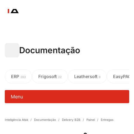
Documentação
ERP
Frigosoft
Leathersoft
EasyPAC
203
22
8
Menu
Inteligência Atak
/
Documentação
/
Delivery B2B
/
Painel
/
Entregas