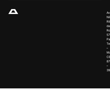
Av
Ni
Ri
da
Ro
57
Pa
Te
–
Ma
C
8
–
3