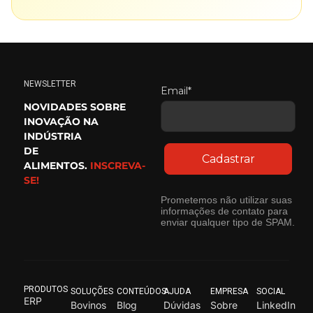
NEWSLETTER
Email*
NOVIDADES SOBRE
INOVAÇÃO NA
INDÚSTRIA
DE
Cadastrar
ALIMENTOS.
INSCREVA-
SE!
Prometemos não utilizar suas
informações de contato para
enviar qualquer tipo de SPAM.
PRODUTOS
SOLUÇÕES
CONTEÚDOS
AJUDA
EMPRESA
SOCIAL
ERP
Bovinos
Blog
Dúvidas
Sobre
LinkedIn