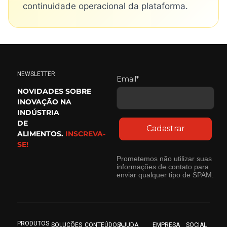
continuidade operacional da plataforma.
NEWSLETTER
Email*
NOVIDADES SOBRE
INOVAÇÃO NA
INDÚSTRIA
DE
Cadastrar
ALIMENTOS.
INSCREVA-
SE!
Prometemos não utilizar suas
informações de contato para
enviar qualquer tipo de SPAM.
PRODUTOS
SOLUÇÕES
CONTEÚDOS
AJUDA
EMPRESA
SOCIAL