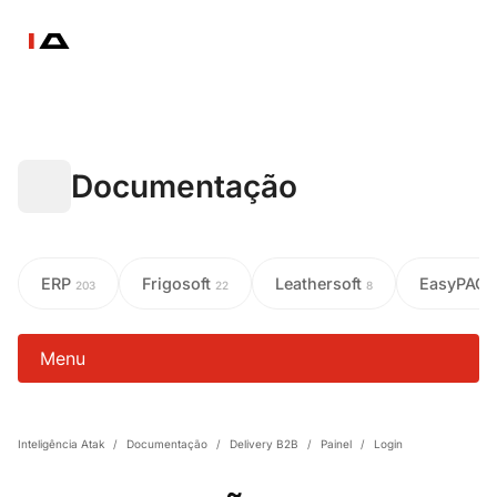
Documentação
ERP
Frigosoft
Leathersoft
EasyPAC
203
22
8
Menu
Inteligência Atak
/
Documentação
/
Delivery B2B
/
Painel
/
Login