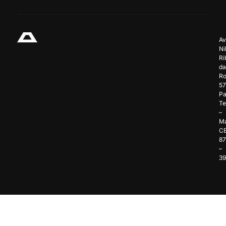
Av
Ni
Ri
da
Ro
57
Pa
Te
–
Ma
C
8
–
3