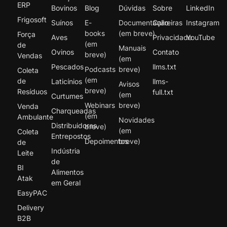
ERP
Bovinos
Blog
Dúvidas
Sobre
LinkedIn
Frigosoft
Suínos
E-
Documentação
Carreiras
Instagram
books
(em breve)
Força
Aves
Privacidade
YouTube
(em
de
Manuais
Ovinos
Contato
breve)
Vendas
(em
Pescados
llms.txt
Podcasts
breve)
Coleta
(em
de
Laticínios
llms-
Avisos
breve)
Resíduos
full.txt
(em
Curtumes
Webinars
breve)
Venda
Charqueadas
(em
Ambulante
Novidades
Distribuidores
breve)
(em
Coleta
Entrepostos
Depoimentos
breve)
de
Indústria
Leite
de
BI
Alimentos
Atak
em Geral
EasyPAC
Delivery
B2B