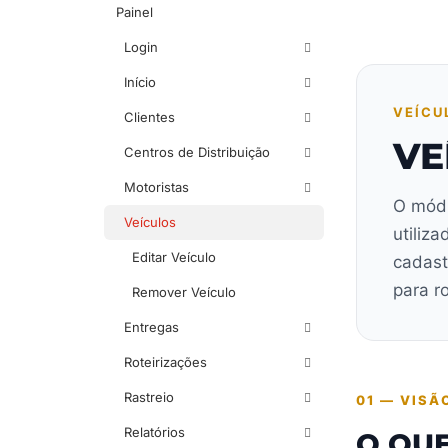
Painel
Login
Início
VEÍCU
Clientes
VE
Centros de Distribuição
Motoristas
O módu
Veículos
utiliz
Editar Veículo
cadast
para r
Remover Veículo
Entregas
Roteirizações
Rastreio
01 — VISÃ
Relatórios
O QUE