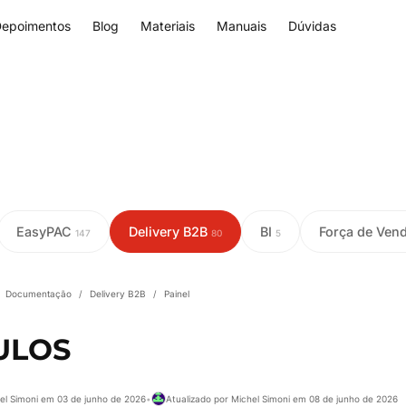
epoimentos
Blog
Materiais
Manuais
Dúvidas
EasyPAC
Delivery B2B
BI
Força de Ven
147
80
5
Documentação
/
Delivery B2B
/
Painel
ULOS
el Simoni em 03 de junho de 2026
•
Atualizado por Michel Simoni em 08 de junho de 2026