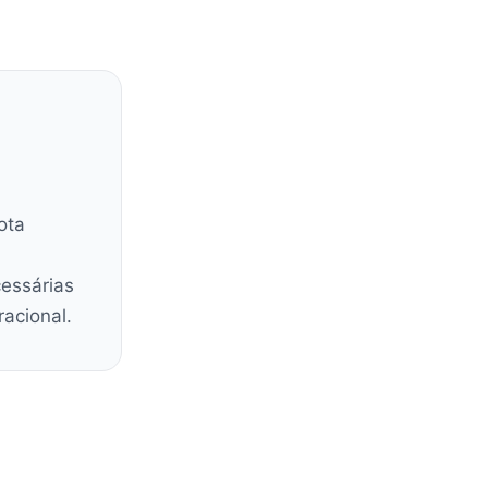
ota
cessárias
racional.