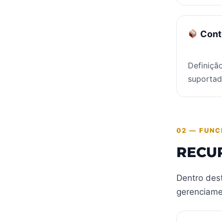
Cont
Definiçã
suportad
02 — FUNC
RECU
Dentro dest
gerenciamen