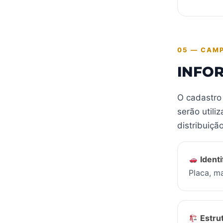
05 — CAM
INFO
O cadastro 
serão utili
distribuição
Ident
Placa, m
Estru