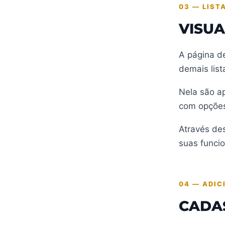
03 — LIST
VISU
A página de
demais list
Nela são a
com opções
Através des
suas funci
04 — ADIC
CADA