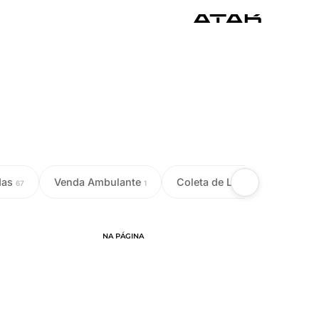
das
Venda Ambulante
Coleta de Leite
Colet
67
1
18
NA PÁGINA