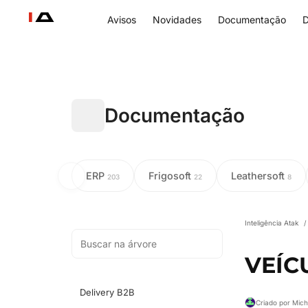
Avisos
Novidades
Documentação
D
Documentação
ERP
Frigosoft
Leathersoft
203
22
8
Inteligência Atak
/
VEÍC
Delivery B2B
Criado por Mich