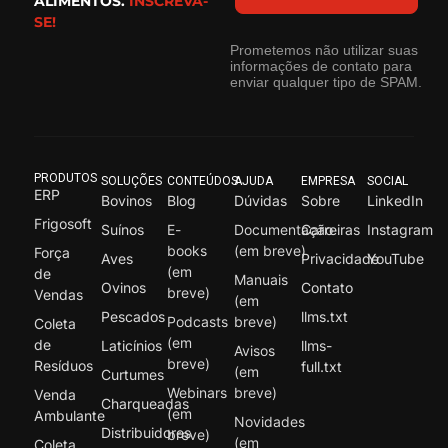
ALIMENTOS.
INSCREVA-
SE!
Prometemos não utilizar suas
informações de contato para
enviar qualquer tipo de SPAM.
PRODUTOS
SOLUÇÕES
CONTEÚDOS
AJUDA
EMPRESA
SOCIAL
ERP
Bovinos
Blog
Dúvidas
Sobre
LinkedIn
Frigosoft
Suínos
E-
Documentação
Carreiras
Instagram
books
(em breve)
Força
Aves
Privacidade
YouTube
(em
de
Manuais
Ovinos
Contato
breve)
Vendas
(em
Pescados
llms.txt
Podcasts
breve)
Coleta
(em
de
Laticínios
llms-
Avisos
breve)
Resíduos
full.txt
(em
Curtumes
Webinars
breve)
Venda
Charqueadas
(em
Ambulante
Novidades
Distribuidores
breve)
(em
Coleta