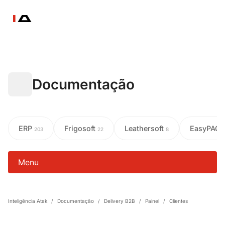
Documentação
ERP
Frigosoft
Leathersoft
EasyPAC
203
22
8
Menu
Inteligência Atak
/
Documentação
/
Delivery B2B
/
Painel
/
Clientes