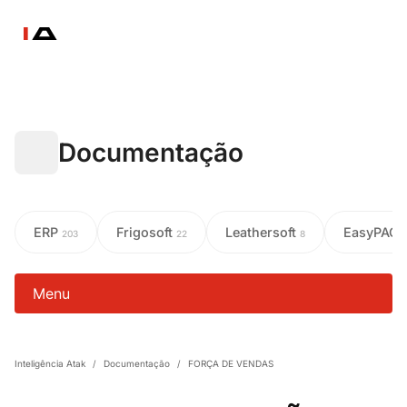
Documentação
ERP
Frigosoft
Leathersoft
EasyPAC
203
22
8
Menu
Inteligência Atak
/
Documentação
/
FORÇA DE VENDAS