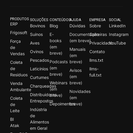
PRODUTOS
SOLUÇÕES
CONTEÚDOS
AJUDA
EMPRESA
SOCIAL
ERP
Bovinos
Blog
Dúvidas
Sobre
LinkedIn
Frigosoft
Suínos
E-
Documentação
Carreiras
Instagram
books
(em breve)
Força
Aves
Privacidade
YouTube
(em
de
Manuais
Ovinos
Contato
breve)
Vendas
(em
Pescados
llms.txt
Podcasts
breve)
Coleta
(em
de
Laticínios
llms-
Avisos
breve)
Resíduos
full.txt
(em
Curtumes
Webinars
breve)
Venda
Charqueadas
(em
Ambulante
Novidades
Distribuidores
breve)
(em
Coleta
Entrepostos
Depoimentos
breve)
de
Indústria
Leite
de
BI
Alimentos
Atak
em Geral