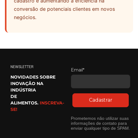
cadastro e aumentando a eficiência na
conversão de potenciais clientes em novos
negócios.
NEWSLETTER
Email*
NOVIDADES SOBRE
INOVAÇÃO NA
INDÚSTRIA
DE
Cadastrar
ALIMENTOS.
INSCREVA-
SE!
Prometemos não utilizar suas
informações de contato para
enviar qualquer tipo de SPAM.