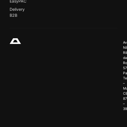
EasyPAC
Delivery
B2B
Av
Ni
Ri
da
Ro
57
Pa
Te
–
Ma
C
8
–
3