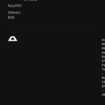
EasyPAC
Delivery
B2B
Av
Ni
Ri
da
Ro
57
Pa
Te
–
Ma
C
8
–
3