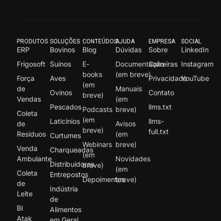
PRODUTOS
SOLUÇÕES
CONTEÚDOS
AJUDA
EMPRESA
SOCIAL
ERP
Bovinos
Blog
Dúvidas
Sobre
LinkedIn
Frigosoft
Suínos
E-
Documentação
Carreiras
Instagram
books
(em breve)
Força
Aves
Privacidade
YouTube
(em
de
Manuais
Ovinos
Contato
breve)
Vendas
(em
Pescados
llms.txt
Podcasts
breve)
Coleta
(em
Laticínios
llms-
de
Avisos
breve)
full.txt
Resíduos
(em
Curtumes
Webinars
breve)
Venda
Charqueadas
(em
Ambulante
Novidades
Distribuidores
breve)
(em
Coleta
Entrepostos
Depoimentos
breve)
de
Indústria
Leite
de
BI
Alimentos
Atak
em Geral