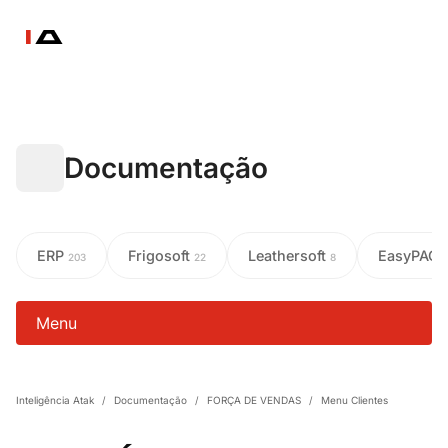
Documentação
ERP
Frigosoft
Leathersoft
EasyPAC
203
22
8
Menu
Inteligência Atak
/
Documentação
/
FORÇA DE VENDAS
/
Menu Clientes