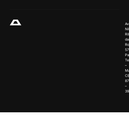
Av
Ni
Ri
da
Ro
57
Pa
Te
–
Ma
C
8
–
3