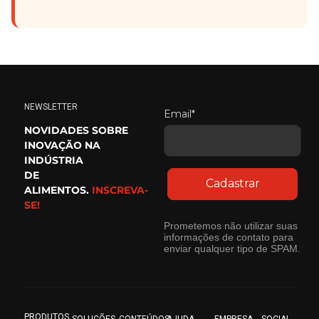
NEWSLETTER
Email*
NOVIDADES SOBRE
INOVAÇÃO NA
INDÚSTRIA
DE
Cadastrar
ALIMENTOS.
INSCREVA-
SE!
Prometemos não utilizar suas
informações de contato para
enviar qualquer tipo de SPAM.
PRODUTOS
SOLUÇÕES
CONTEÚDOS
AJUDA
EMPRESA
SOCIAL