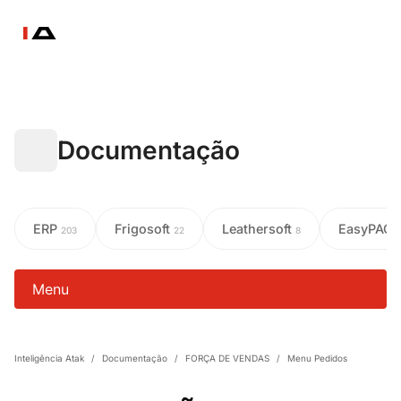
Documentação
ERP
Frigosoft
Leathersoft
EasyPAC
203
22
8
Menu
Inteligência Atak
/
Documentação
/
FORÇA DE VENDAS
/
Menu Pedidos