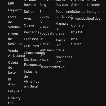
ERP
Bovinos
Blog
Dúvidas
Sobre
LinkedIn
Frigosoft
Suínos
E-
Documentação
Carreiras
Instagram
books
(em breve)
Força
Aves
Privacidade
YouTube
(em
de
Manuais
Ovinos
Contato
breve)
Vendas
(em
Pescados
llms.txt
Podcasts
breve)
Coleta
(em
de
Laticínios
llms-
Avisos
breve)
Resíduos
full.txt
(em
Curtumes
Webinars
breve)
Venda
Charqueadas
(em
Ambulante
Novidades
Distribuidores
breve)
(em
Coleta
Entrepostos
Depoimentos
breve)
de
Indústria
Leite
de
BI
Alimentos
Atak
em Geral
EasyPAC
Delivery
B2B