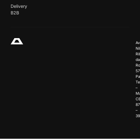
Delivery
B2B
Av
Ni
Ri
da
Ro
57
Pa
Te
–
Ma
C
8
–
3