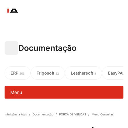
Documentação
ERP
Frigosoft
Leathersoft
EasyPAC
203
22
8
Menu
Inteligência Atak
/
Documentação
/
FORÇA DE VENDAS
/
Menu Consultas