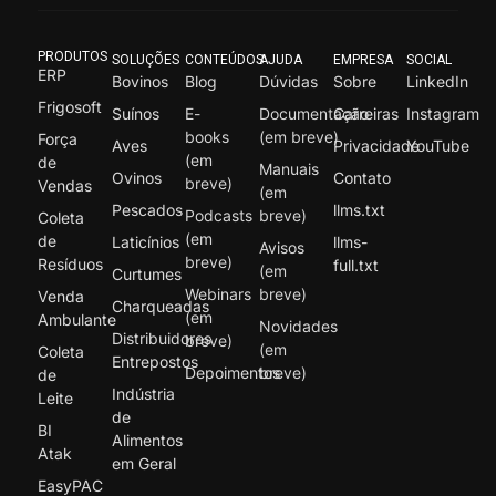
PRODUTOS
SOLUÇÕES
CONTEÚDOS
AJUDA
EMPRESA
SOCIAL
ERP
Bovinos
Blog
Dúvidas
Sobre
LinkedIn
Frigosoft
Suínos
E-
Documentação
Carreiras
Instagram
books
(em breve)
Força
Aves
Privacidade
YouTube
(em
de
Manuais
Ovinos
Contato
breve)
Vendas
(em
Pescados
llms.txt
Podcasts
breve)
Coleta
(em
de
Laticínios
llms-
Avisos
breve)
Resíduos
full.txt
(em
Curtumes
Webinars
breve)
Venda
Charqueadas
(em
Ambulante
Novidades
Distribuidores
breve)
(em
Coleta
Entrepostos
Depoimentos
breve)
de
Indústria
Leite
de
BI
Alimentos
Atak
em Geral
EasyPAC