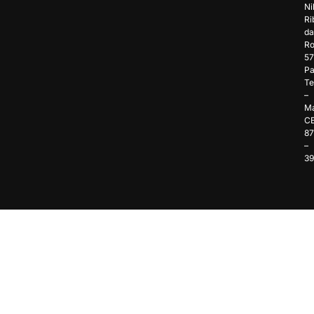
Ni
Ri
da
Ro
57
Pa
Te
–
Ma
C
8
–
3