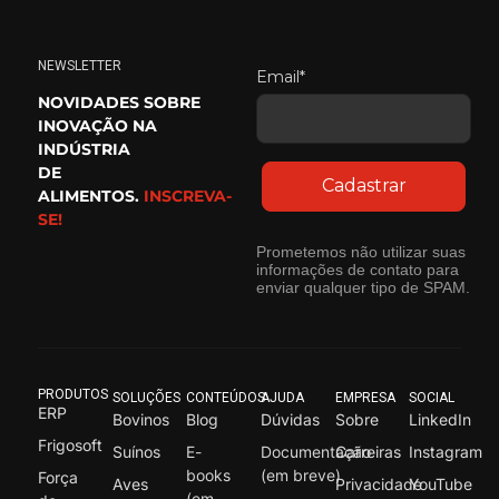
NEWSLETTER
Email*
NOVIDADES SOBRE
INOVAÇÃO NA
INDÚSTRIA
DE
Cadastrar
ALIMENTOS.
INSCREVA-
SE!
Prometemos não utilizar suas
informações de contato para
enviar qualquer tipo de SPAM.
PRODUTOS
SOLUÇÕES
CONTEÚDOS
AJUDA
EMPRESA
SOCIAL
ERP
Bovinos
Blog
Dúvidas
Sobre
LinkedIn
Frigosoft
Suínos
E-
Documentação
Carreiras
Instagram
books
(em breve)
Força
Aves
Privacidade
YouTube
(em