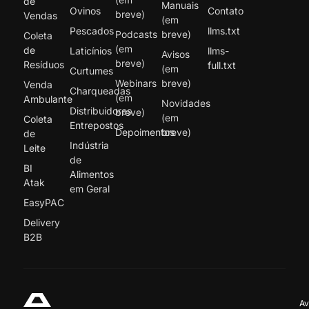
de
Manuais
Ovinos
Contato
breve)
Vendas
(em
Pescados
llms.txt
Podcasts
breve)
Coleta
(em
de
Laticínios
llms-
Avisos
breve)
Resíduos
full.txt
(em
Curtumes
Webinars
breve)
Venda
Charqueadas
(em
Ambulante
Novidades
Distribuidores
breve)
(em
Coleta
Entrepostos
Depoimentos
breve)
de
Indústria
Leite
de
BI
Alimentos
Atak
em Geral
EasyPAC
Delivery
B2B
Av