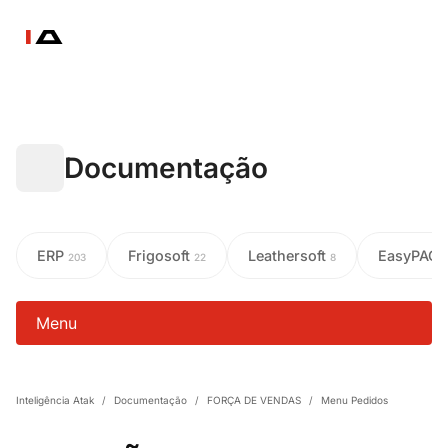
Documentação
ERP
Frigosoft
Leathersoft
EasyPAC
203
22
8
Menu
Inteligência Atak
/
Documentação
/
FORÇA DE VENDAS
/
Menu Pedidos