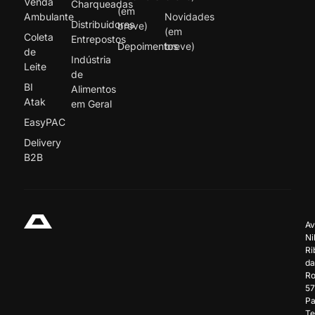
Venda
Charqueadas
(em
Ambulante
Novidades
Distribuidores
breve)
(em
Coleta
Entrepostos
Depoimentos
breve)
de
Indústria
Leite
de
BI
Alimentos
Atak
em Geral
EasyPAC
Delivery
B2B
Av
Ni
Ri
da
Ro
57
Pa
Te