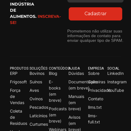
INDÚSTRIA
DE
Cadastrar
ALIMENTOS.
INSCREVA-
SE!
Prometemos não utilizar suas
informações de contato para
enviar qualquer tipo de SPAM.
PRODUTOS
SOLUÇÕES
CONTEÚDOS
AJUDA
EMPRESA
SOCIAL
ERP
Bovinos
Blog
Dúvidas
Sobre
LinkedIn
Frigosoft
Suínos
E-
Documentação
Carreiras
Instagram
books
(em breve)
Força
Aves
Privacidade
YouTube
(em
de
Manuais
Ovinos
Contato
breve)
Vendas
(em
Pescados
llms.txt
Podcasts
breve)
Coleta
(em
Laticínios
llms-
de
Avisos
breve)
full.txt
Resíduos
(em
Curtumes
Webinars
breve)