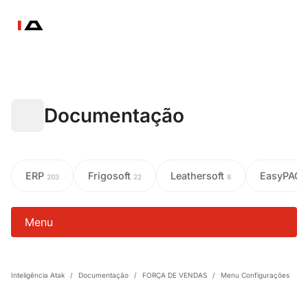
Documentação
ERP
Frigosoft
Leathersoft
EasyPAC
203
22
8
Menu
Inteligência Atak
/
Documentação
/
FORÇA DE VENDAS
/
Menu Configurações