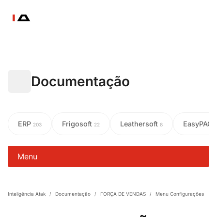
Documentação
ERP
Frigosoft
Leathersoft
EasyPAC
203
22
8
Menu
Inteligência Atak
/
Documentação
/
FORÇA DE VENDAS
/
Menu Configurações