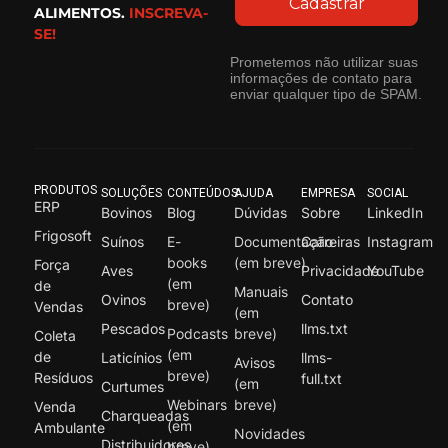
Cadastrar
ALIMENTOS.
INSCREVA-
SE!
Prometemos não utilizar suas
informações de contato para
enviar qualquer tipo de SPAM.
PRODUTOS
SOLUÇÕES
CONTEÚDOS
AJUDA
EMPRESA
SOCIAL
ERP
Bovinos
Blog
Dúvidas
Sobre
LinkedIn
Frigosoft
Suínos
E-
Documentação
Carreiras
Instagram
books
(em breve)
Força
Aves
Privacidade
YouTube
(em
de
Manuais
Ovinos
Contato
breve)
Vendas
(em
Pescados
llms.txt
Podcasts
breve)
Coleta
(em
de
Laticínios
llms-
Avisos
breve)
Resíduos
full.txt
(em
Curtumes
Webinars
breve)
Venda
Charqueadas
(em
Ambulante
Novidades
Distribuidores
breve)