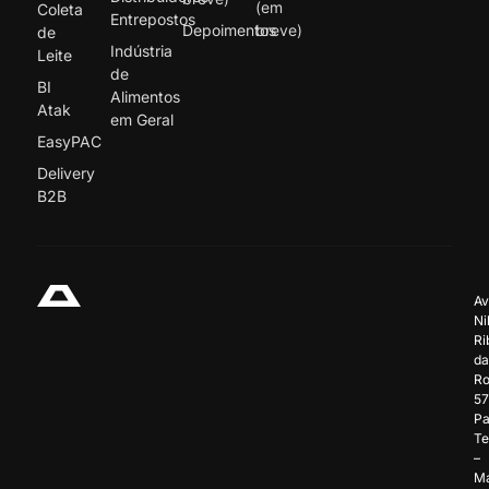
(em
Coleta
Entrepostos
Depoimentos
breve)
de
Indústria
Leite
de
BI
Alimentos
Atak
em Geral
EasyPAC
Delivery
B2B
Av
Ni
Ri
da
Ro
57
Pa
Te
–
Ma