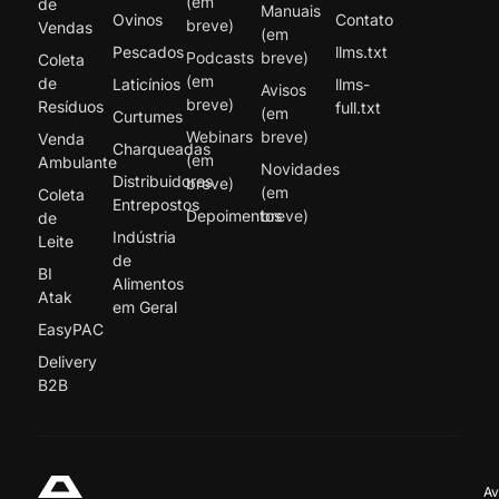
(em
de
Manuais
Ovinos
Contato
breve)
Vendas
(em
Pescados
llms.txt
Podcasts
breve)
Coleta
(em
de
Laticínios
llms-
Avisos
breve)
Resíduos
full.txt
(em
Curtumes
Webinars
breve)
Venda
Charqueadas
(em
Ambulante
Novidades
Distribuidores
breve)
(em
Coleta
Entrepostos
Depoimentos
breve)
de
Indústria
Leite
de
BI
Alimentos
Atak
em Geral
EasyPAC
Delivery
B2B
Av