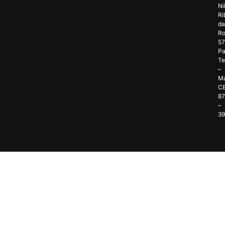
Ni
Ri
da
Ro
57
Pa
Te
–
Ma
C
8
–
3