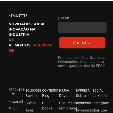
NEWSLETTER
Email*
NOVIDADES SOBRE
INOVAÇÃO NA
INDÚSTRIA
DE
Cadastrar
ALIMENTOS.
INSCREVA-
SE!
Prometemos não utilizar suas
informações de contato para
enviar qualquer tipo de SPAM.
PRODUTOS
SOLUÇÕES
CONTEÚDOS
AJUDA
EMPRESA
SOCIAL
ERP
Bovinos
Blog
Dúvidas
Sobre
LinkedIn
Frigosoft
Suínos
E-
Documentação
Carreiras
Instagram
books
(em breve)
Força
Aves
Privacidade
YouTube