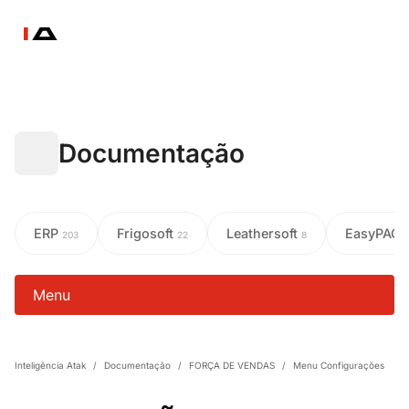
Documentação
ERP
Frigosoft
Leathersoft
EasyPAC
203
22
8
Menu
Inteligência Atak
/
Documentação
/
FORÇA DE VENDAS
/
Menu Configurações