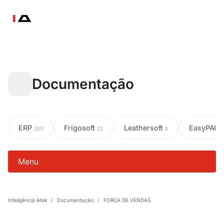
Documentação
ERP
Frigosoft
Leathersoft
EasyPAC
203
22
8
Menu
Inteligência Atak
/
Documentação
/
FORÇA DE VENDAS