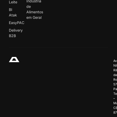
Indústria
Leite
de
BI
Alimentos
Atak
em Geral
EasyPAC
Delivery
B2B
Av
Ni
Ri
da
Ro
57
Pa
Te
–
Ma
C
8