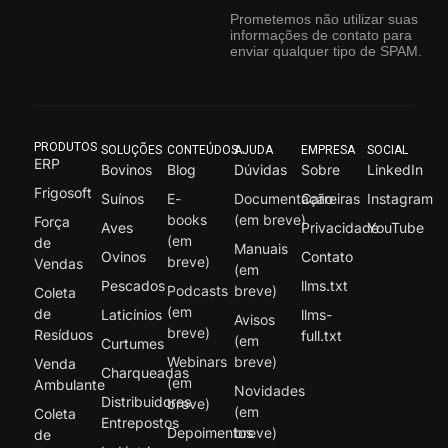
Prometemos não utilizar suas
informações de contato para
enviar qualquer tipo de SPAM.
PRODUTOS
SOLUÇÕES
CONTEÚDOS
AJUDA
EMPRESA
SOCIAL
ERP
Bovinos
Blog
Dúvidas
Sobre
LinkedIn
Frigosoft
Suínos
E-
Documentação
Carreiras
Instagram
books
(em breve)
Força
Aves
Privacidade
YouTube
(em
de
Manuais
Ovinos
Contato
breve)
Vendas
(em
Pescados
llms.txt
Podcasts
breve)
Coleta
(em
de
Laticínios
llms-
Avisos
breve)
Resíduos
full.txt
(em
Curtumes
Webinars
breve)
Venda
Charqueadas
(em
Ambulante
Novidades
Distribuidores
breve)
(em
Coleta
Entrepostos
Depoimentos
breve)
de