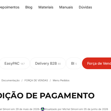
epoimentos
Blog
Materiais
Manuais
Dúvidas
EasyPAC
Delivery B2B
BI
Força de Ven
147
80
5
Documentação
/
FORÇA DE VENDAS
/
Menu Pedidos
IÇÃO DE PAGAMENTO
hel Simoni em 29 de maio de 2026
•
Atualizado por Michel Simoni em 05 de junho de 2026