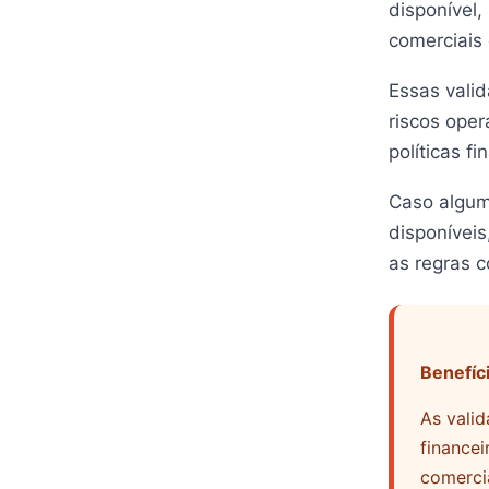
disponível,
comerciais 
Essas vali
riscos oper
políticas f
Caso alguma
disponíveis
as regras 
Benefíc
As valid
finance
comercia