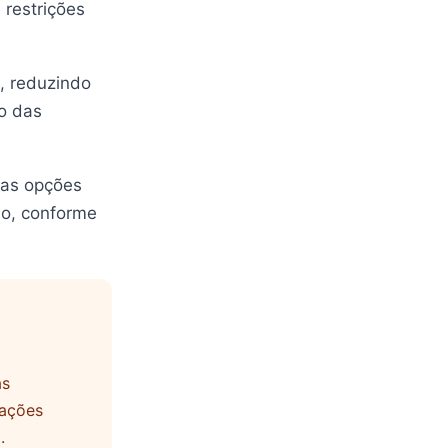
 restrições
, reduzindo
to das
r as opções
ão, conforme
as
rações
.