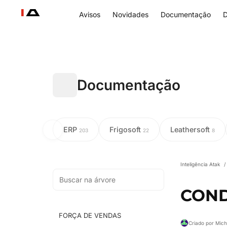
Avisos
Novidades
Documentação
D
Documentação
ERP
Frigosoft
Leathersoft
203
22
8
Inteligência Atak
/
COND
FORÇA DE VENDAS
Criado por Mic