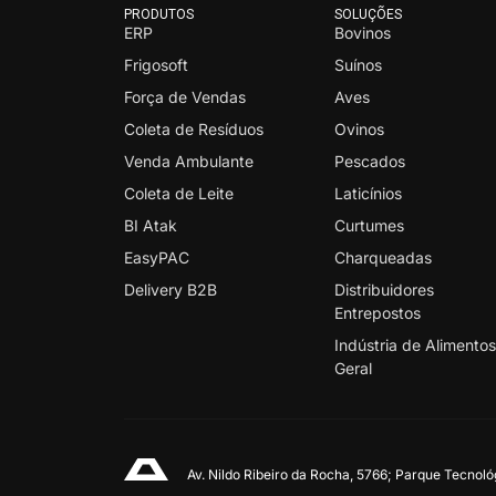
PRODUTOS
SOLUÇÕES
ERP
Bovinos
Frigosoft
Suínos
Força de Vendas
Aves
Coleta de Resíduos
Ovinos
Venda Ambulante
Pescados
Coleta de Leite
Laticínios
BI Atak
Curtumes
EasyPAC
Charqueadas
Delivery B2B
Distribuidores
Entrepostos
Indústria de Alimento
Geral
Av. Nildo Ribeiro da Rocha, 5766; Parque Tecnol