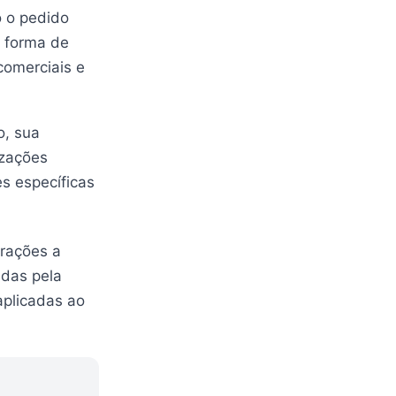
o o pedido
a forma de
comerciais e
o, sua
izações
s específicas
rações a
adas pela
aplicadas ao