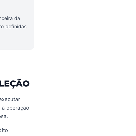
nceira da
to definidas
ELEÇÃO
executar
e a operação
esa.
dito