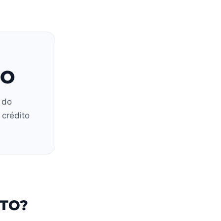
TO
 do
 crédito
NTO?