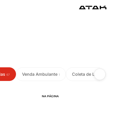
das
Venda Ambulante
Coleta de Leite
Colet
67
1
18
NA PÁGINA