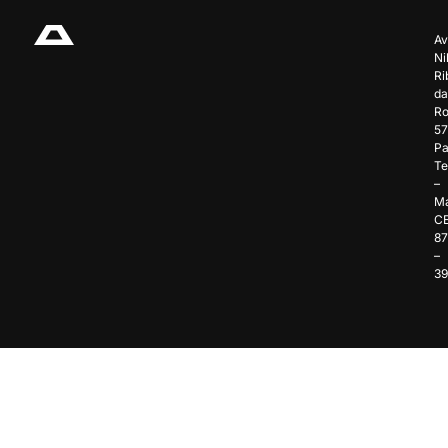
Av
Ni
Ri
da
Ro
57
Pa
Te
–
Ma
C
8
–
3