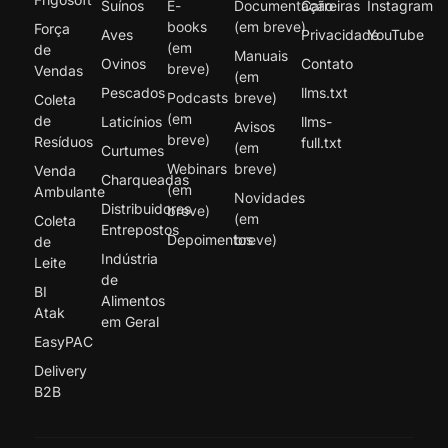
Suínos
E-
Documentação
Carreiras
Instagram
books
(em breve)
Força
Aves
Privacidade
YouTube
(em
de
Manuais
Ovinos
Contato
breve)
Vendas
(em
Pescados
llms.txt
Podcasts
breve)
Coleta
(em
de
Laticínios
llms-
Avisos
breve)
Resíduos
full.txt
(em
Curtumes
Webinars
breve)
Venda
Charqueadas
(em
Ambulante
Novidades
Distribuidores
breve)
(em
Coleta
Entrepostos
Depoimentos
breve)
de
Indústria
Leite
de
BI
Alimentos
Atak
em Geral
EasyPAC
Delivery
B2B