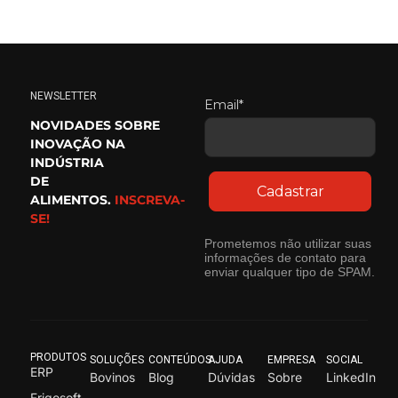
NEWSLETTER
Email*
NOVIDADES SOBRE
INOVAÇÃO NA
INDÚSTRIA
DE
Cadastrar
ALIMENTOS.
INSCREVA-
SE!
Prometemos não utilizar suas
informações de contato para
enviar qualquer tipo de SPAM.
PRODUTOS
SOLUÇÕES
CONTEÚDOS
AJUDA
EMPRESA
SOCIAL
ERP
Bovinos
Blog
Dúvidas
Sobre
LinkedIn
Frigosoft