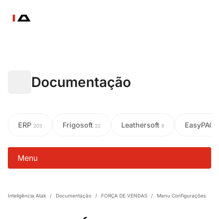
Documentação
ERP
Frigosoft
Leathersoft
EasyPAC
203
22
8
Menu
Inteligência Atak
/
Documentação
/
FORÇA DE VENDAS
/
Menu Configurações