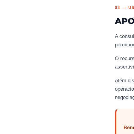
03 — U
APO
A consul
permitin
O recurs
assertiv
Além dis
operacio
negocia
Bene