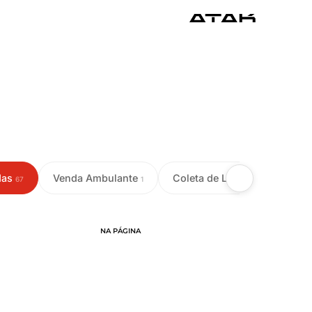
das
Venda Ambulante
Coleta de Leite
Colet
67
1
18
NA PÁGINA