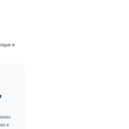
toque e
e
íveis
ais e