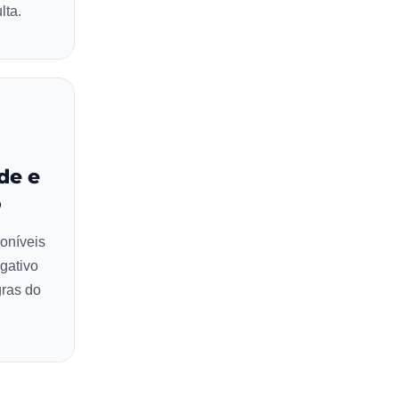
lta.
de e
o
poníveis
gativo
gras do