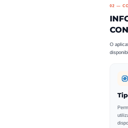
02 — C
INF
CON
O aplica
disponib
Ti
Perm
utili
dispo