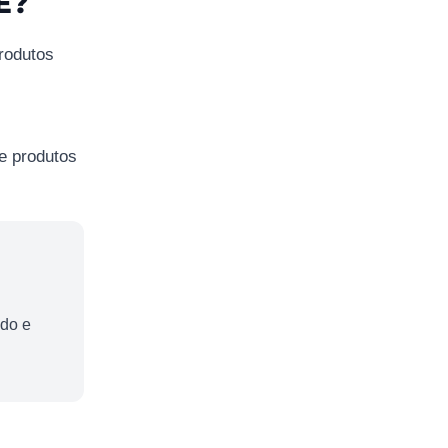
E?
produtos
de produtos
ado e