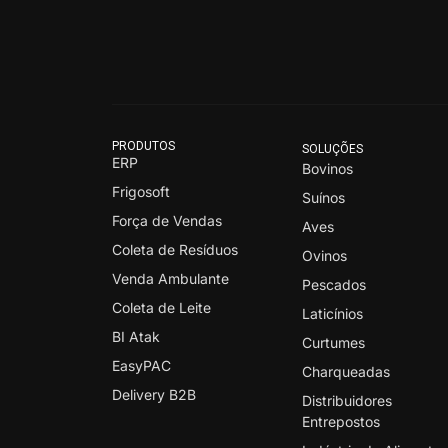
PRODUTOS
SOLUÇÕES
ERP
Bovinos
Frigosoft
Suínos
Força de Vendas
Aves
Coleta de Resíduos
Ovinos
Venda Ambulante
Pescados
Coleta de Leite
Laticínios
BI Atak
Curtumes
EasyPAC
Charqueadas
Delivery B2B
Distribuidores
Entrepostos