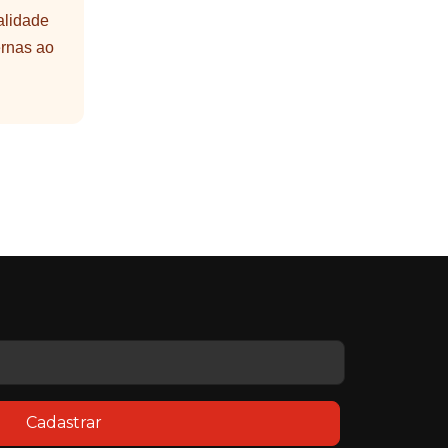
alidade
ernas ao
Cadastrar