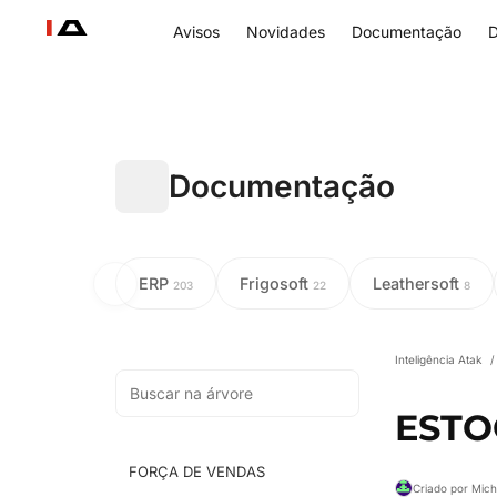
Avisos
Novidades
Documentação
D
Documentação
ERP
Frigosoft
Leathersoft
203
22
8
Inteligência Atak
/
ESTO
FORÇA DE VENDAS
Criado por Mic