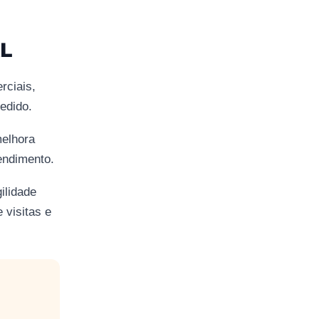
L
rciais,
edido.
melhora
endimento.
ilidade
 visitas e