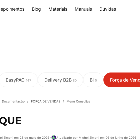
epoimentos
Blog
Materiais
Manuais
Dúvidas
EasyPAC
Delivery B2B
BI
Força de Ven
147
80
5
Documentação
/
FORÇA DE VENDAS
/
Menu Consultas
QUE
hel Simoni em 28 de maio de 2026
•
Atualizado por Michel Simoni em 05 de junho de 2026