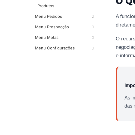
O Q
Produtos
A funcio
Menu Pedidos
diretame
Menu Prospecção
Menu Metas
O recurs
negociaç
Menu Configurações
e inform
Impo
As i
das 