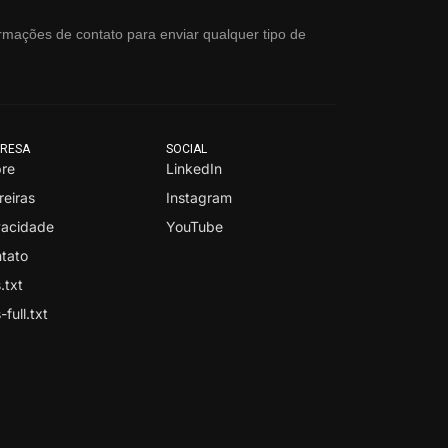
rmações de contato para enviar qualquer tipo de
RESA
SOCIAL
re
LinkedIn
reiras
Instagram
vacidade
YouTube
tato
.txt
-full.txt