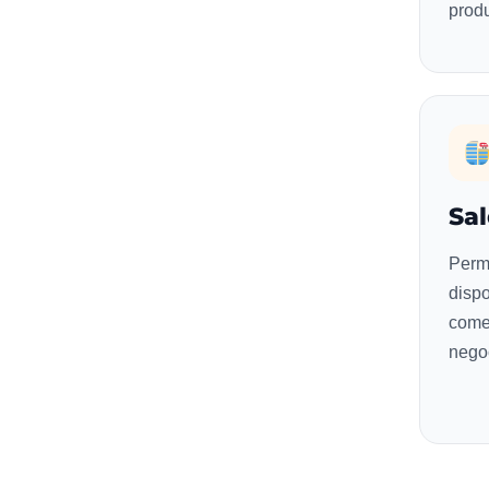
produ
Sal
Permi
dispo
come
nego