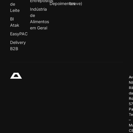
Entrepostos
Depoimentos
breve)
de
Indústria
Leite
de
BI
Alimentos
Atak
em Geral
EasyPAC
Delivery
B2B
Av
Ni
Ri
da
Ro
57
Pa
Te
–
Ma
C