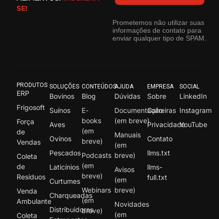
SE!
Prometemos não utilizar suas
informações de contato para
enviar qualquer tipo de SPAM.
PRODUTOS
SOLUÇÕES
CONTEÚDOS
AJUDA
EMPRESA
SOCIAL
ERP
Bovinos
Blog
Dúvidas
Sobre
LinkedIn
Frigosoft
Suínos
E-
Documentação
Carreiras
Instagram
books
(em breve)
Força
Aves
Privacidade
YouTube
(em
de
Manuais
Ovinos
Contato
breve)
Vendas
(em
Pescados
llms.txt
Podcasts
breve)
Coleta
(em
de
Laticínios
llms-
Avisos
breve)
Resíduos
full.txt
(em
Curtumes
Webinars
breve)
Venda
Charqueadas
(em
Ambulante
Novidades
Distribuidores
breve)
(em
Coleta