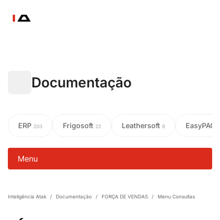
Documentação
ERP
Frigosoft
Leathersoft
EasyPAC
203
22
8
Menu
Inteligência Atak
/
Documentação
/
FORÇA DE VENDAS
/
Menu Consultas