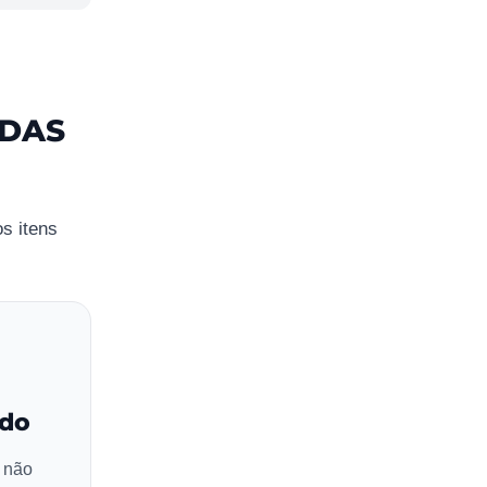
 DAS
os itens
ido
s não