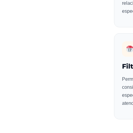
relac
espec
Fil
Perm
cons
espec
aten