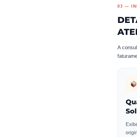
03 — I
DET
ATE
A consul
faturame
Qu
Sol
Exib
origi