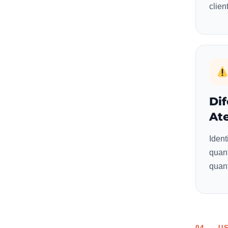
clien
Di
At
Ident
quant
quant
04 — U