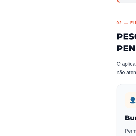
02 — F
PES
PEN
O aplicat
não aten
Bus
Permi