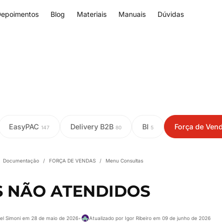
epoimentos
Blog
Materiais
Manuais
Dúvidas
EasyPAC
Delivery B2B
BI
Força de Ven
147
80
5
Documentação
/
FORÇA DE VENDAS
/
Menu Consultas
S NÃO ATENDIDOS
hel Simoni em 28 de maio de 2026
•
Atualizado por Igor Ribeiro em 09 de junho de 2026