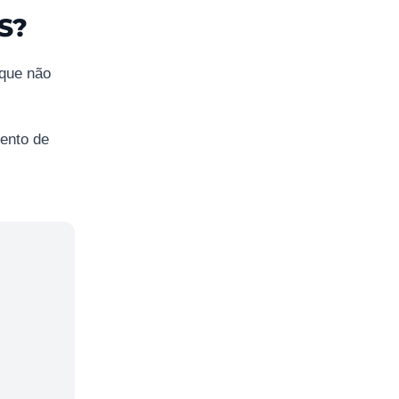
S?
 que não
ento de