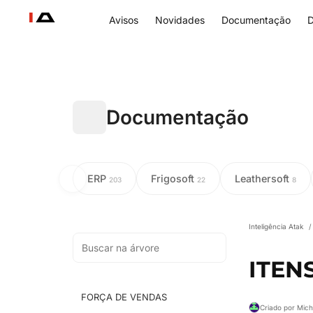
Avisos
Novidades
Documentação
D
Documentação
ERP
Frigosoft
Leathersoft
203
22
8
Inteligência Atak
/
ITEN
FORÇA DE VENDAS
Criado por Mic