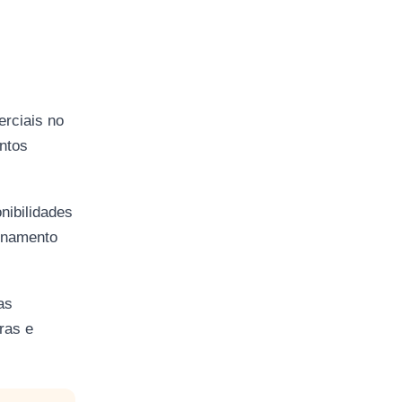
erciais no
ntos
nibilidades
onamento
as
ras e