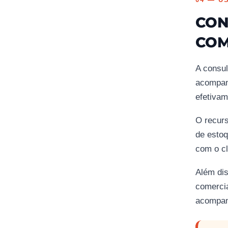
CON
COM
A consul
acompanh
efetivam
O recurs
de estoq
com o cl
Além dis
comercia
acompan