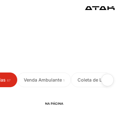
das
Venda Ambulante
Coleta de Leite
Colet
67
1
18
NA PÁGINA