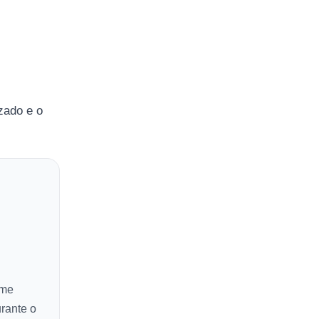
zado e o
ume
rante o