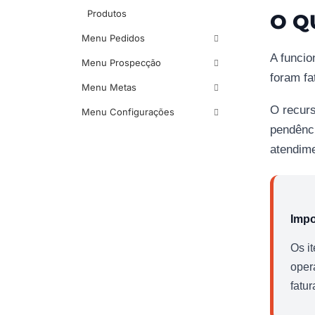
Produtos
O Q
Menu Pedidos
A funcio
Menu Prospecção
foram fa
Menu Metas
O recur
Menu Configurações
pendênci
atendime
Impo
Os i
oper
fatu