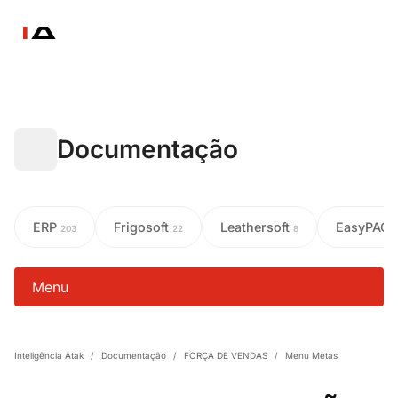
Documentação
ERP
Frigosoft
Leathersoft
EasyPAC
203
22
8
Menu
Inteligência Atak
/
Documentação
/
FORÇA DE VENDAS
/
Menu Metas