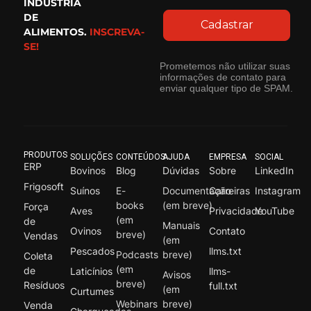
INDÚSTRIA
DE
Cadastrar
ALIMENTOS.
INSCREVA-
SE!
Prometemos não utilizar suas
informações de contato para
enviar qualquer tipo de SPAM.
PRODUTOS
SOLUÇÕES
CONTEÚDOS
AJUDA
EMPRESA
SOCIAL
ERP
Bovinos
Blog
Dúvidas
Sobre
LinkedIn
Frigosoft
Suínos
E-
Documentação
Carreiras
Instagram
books
(em breve)
Força
Aves
Privacidade
YouTube
(em
de
Manuais
Ovinos
Contato
breve)
Vendas
(em
Pescados
llms.txt
Podcasts
breve)
Coleta
(em
de
Laticínios
llms-
Avisos
breve)
Resíduos
full.txt
(em
Curtumes
Webinars
breve)
Venda