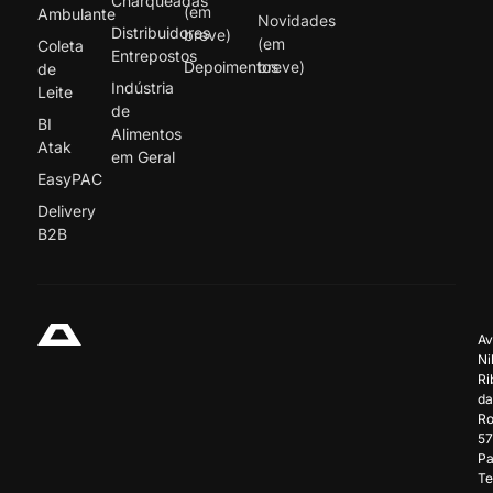
Charqueadas
(em
Ambulante
Novidades
Distribuidores
breve)
(em
Coleta
Entrepostos
Depoimentos
breve)
de
Indústria
Leite
de
BI
Alimentos
Atak
em Geral
EasyPAC
Delivery
B2B
Av
Ni
Ri
da
Ro
57
Pa
Te