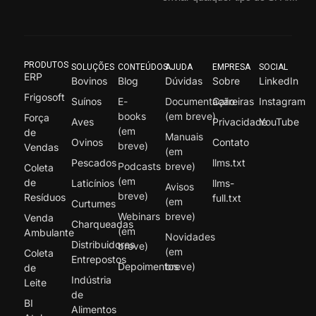
PRODUTOS
SOLUÇÕES
CONTEÚDOS
AJUDA
EMPRESA
SOCIAL
ERP
Bovinos
Blog
Dúvidas
Sobre
LinkedIn
Frigosoft
Suínos
E-
Documentação
Carreiras
Instagram
books
(em breve)
Força
Aves
Privacidade
YouTube
(em
de
Manuais
Ovinos
Contato
breve)
Vendas
(em
Pescados
llms.txt
Podcasts
breve)
Coleta
(em
de
Laticínios
llms-
Avisos
breve)
Resíduos
full.txt
(em
Curtumes
Webinars
breve)
Venda
Charqueadas
(em
Ambulante
Novidades
Distribuidores
breve)
(em
Coleta
Entrepostos
Depoimentos
breve)
de
Indústria
Leite
de
BI
Alimentos