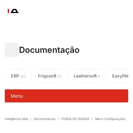
Documentação
ERP
Frigosoft
Leathersoft
EasyPAC
203
22
8
Menu
Inteligência Atak
/
Documentação
/
FORÇA DE VENDAS
/
Menu Configurações