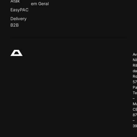
Atak
em Geral
EasyPAC
Delivery
B2B
Av
Ni
Ri
da
Ro
57
Pa
Te
–
Ma
C
8
–
3