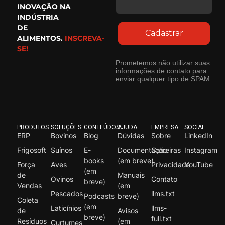
INOVAÇÃO NA
INDÚSTRIA
DE
Cadastrar
ALIMENTOS.
INSCREVA-
SE!
Prometemos não utilizar suas
informações de contato para
enviar qualquer tipo de SPAM.
PRODUTOS
SOLUÇÕES
CONTEÚDOS
AJUDA
EMPRESA
SOCIAL
ERP
Bovinos
Blog
Dúvidas
Sobre
LinkedIn
Frigosoft
Suínos
E-
Documentação
Carreiras
Instagram
books
(em breve)
Força
Aves
Privacidade
YouTube
(em
de
Manuais
Ovinos
Contato
breve)
Vendas
(em
Pescados
llms.txt
Podcasts
breve)
Coleta
(em
Laticínios
llms-
de
Avisos
breve)
full.txt
Resíduos
(em
Curtumes