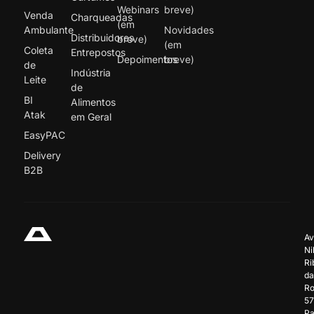
Webinars
breve)
Venda
Charqueadas
(em
Ambulante
Novidades
Distribuidores
breve)
(em
Coleta
Entrepostos
Depoimentos
breve)
de
Indústria
Leite
de
BI
Alimentos
Atak
em Geral
EasyPAC
Delivery
B2B
Av
Ni
Ri
da
Ro
57
Pa