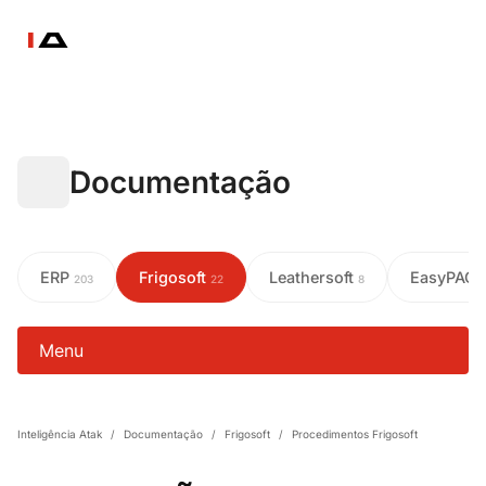
Documentação
ERP
Frigosoft
Leathersoft
EasyPAC
203
22
8
Menu
Inteligência Atak
/
Documentação
/
Frigosoft
/
Procedimentos Frigosoft