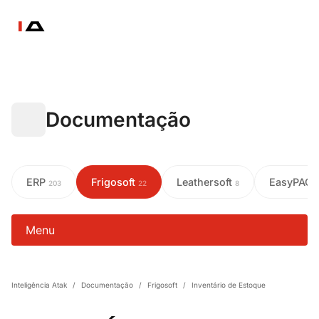
Documentação
ERP
Frigosoft
Leathersoft
EasyPAC
203
22
8
Menu
Inteligência Atak
/
Documentação
/
Frigosoft
/
Inventário de Estoque