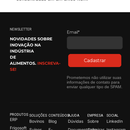
NEWSLETTER
Email*
NOVIDADES SOBRE
INOVAÇÃO NA
INDÚSTRIA
DE
Cadastrar
ALIMENTOS.
INSCREVA-
SE!
Prometemos não utilizar suas
informações de contato para
enviar qualquer tipo de SPAM.
PRODUTOS
SOLUÇÕES
CONTEÚDOS
AJUDA
EMPRESA
SOCIAL
ERP
Bovinos
Blog
Dúvidas
Sobre
LinkedIn
Frigosoft
Suínos
E-
Documentação
Carreiras
Instagram