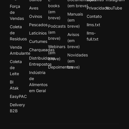
books
(em breve)
Força
Aves
Privacidade
YouTube
(em
de
Manuais
Ovinos
Contato
breve)
Vendas
(em
Pescados
llms.txt
Podcasts
breve)
Coleta
(em
de
Laticínios
llms-
Avisos
breve)
Resíduos
full.txt
(em
Curtumes
Webinars
breve)
Venda
Charqueadas
(em
Ambulante
Novidades
Distribuidores
breve)
(em
Coleta
Entrepostos
Depoimentos
breve)
de
Indústria
Leite
de
BI
Alimentos
Atak
em Geral
EasyPAC
Delivery
B2B