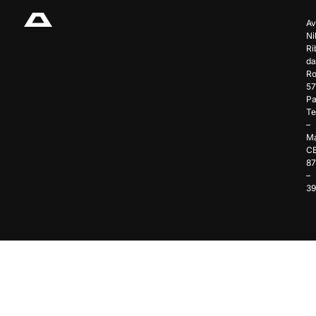
Av
Ni
Ri
da
Ro
57
Pa
Te
–
Ma
C
8
–
3