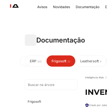
Avisos
Novidades
Documentação
D
Documentação
ERP
Frigosoft
Leathersoft
203
22
8
Inteligência Atak
/
INVE
Frigosoft
Criado por Joã