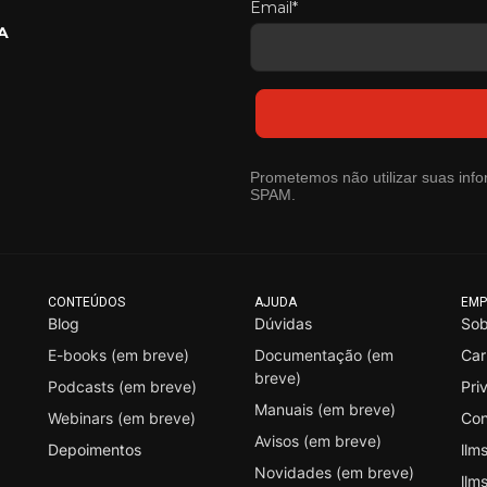
Email*
A
Prometemos não utilizar suas info
SPAM.
CONTEÚDOS
AJUDA
EMP
Blog
Dúvidas
Sob
E-books (em breve)
Documentação (em
Car
breve)
Podcasts (em breve)
Pri
Manuais (em breve)
Webinars (em breve)
Con
Avisos (em breve)
Depoimentos
llms
Novidades (em breve)
llms