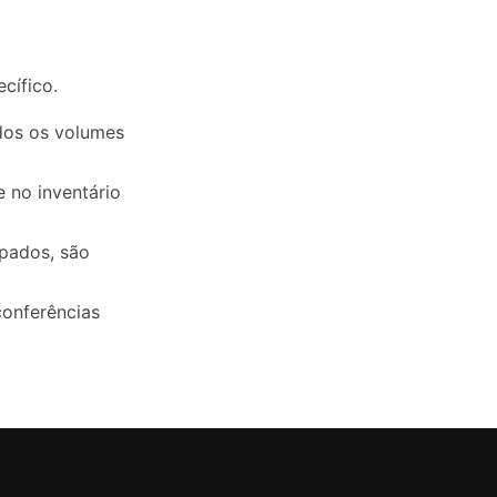
cífico.
odos os volumes
 no inventário
pados, são
conferências