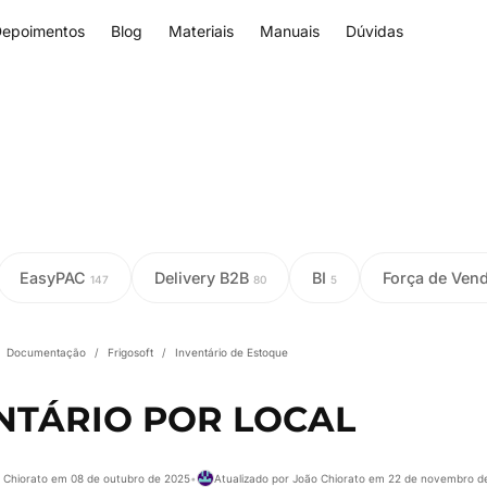
epoimentos
Blog
Materiais
Manuais
Dúvidas
EasyPAC
Delivery B2B
BI
Força de Ven
147
80
5
Documentação
/
Frigosoft
/
Inventário de Estoque
NTÁRIO POR LOCAL
o Chiorato em 08 de outubro de 2025
•
Atualizado por João Chiorato em 22 de novembro d