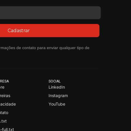
Cadastrar
rmações de contato para enviar qualquer tipo de
RESA
SOCIAL
re
LinkedIn
reiras
Instagram
vacidade
YouTube
tato
.txt
-full.txt