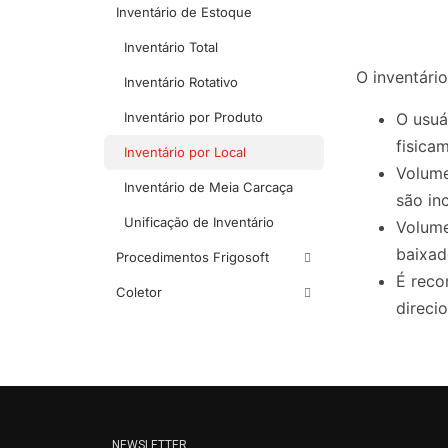
Inventário de Estoque
Inventário Total
O inventári
Inventário Rotativo
O usuá
Inventário por Produto
fisica
Inventário por Local
Volume
Inventário de Meia Carcaça
são in
Unificação de Inventário
Volume
baixad
Procedimentos Frigosoft
É reco
Coletor
direci
NEWSLETTER