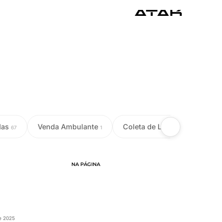
das
Venda Ambulante
Coleta de Leite
Colet
67
1
18
NA PÁGINA
e 2025