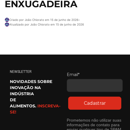
ENXUGADEIRA
Criado por João Chiorato em 15 de junho de 2026
•
Atualizado por João Chiorato em 15 de junho de 2026
NEWSLETTER
Email*
NOVIDADES SOBRE
INOVAÇÃO NA
INDÚSTRIA
DE
Cadastrar
ALIMENTOS.
INSCREVA-
SE!
Prometemos não utilizar suas
informações de contato para
enviar qualquer tipo de SPAM.