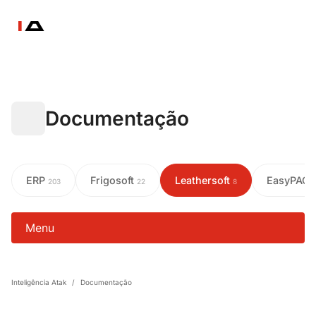
Documentação
ERP
Frigosoft
Leathersoft
EasyPAC
203
22
8
Menu
Inteligência Atak
/
Documentação