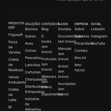
PRODUTOS
SOLUÇÕES
CONTEÚDOS
AJUDA
EMPRESA
SOCIAL
ERP
Bovinos
Blog
Dúvidas
Sobre
LinkedIn
Frigosoft
Suínos
E-
Documentação
Carreiras
Instagram
books
(em breve)
Força
Aves
Privacidade
YouTube
(em
de
Manuais
Ovinos
Contato
breve)
Vendas
(em
Pescados
llms.txt
Podcasts
breve)
Coleta
(em
de
Laticínios
llms-
Avisos
breve)
Resíduos
full.txt
(em
Curtumes
Webinars
breve)
Venda
Charqueadas
(em
Ambulante
Novidades
Distribuidores
breve)
(em
Coleta
Entrepostos
Depoimentos
breve)
de
Indústria
Leite
de
BI
Alimentos