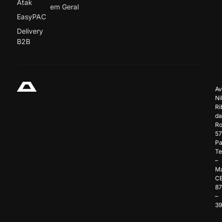
Atak
em Geral
EasyPAC
Delivery
B2B
Av
Ni
Ri
da
Ro
57
Pa
Te
–
Ma
C
8
–
3