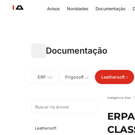
Avisos
Novidades
Documentação
D
Documentação
ERP
Frigosoft
Leathersoft
203
22
8
Inteligência Atak
/
ERPA
CLAS
Leathersoft