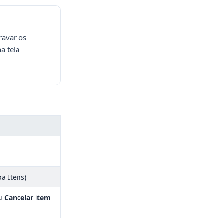
ravar os
a tela
a Itens)
u
Cancelar item