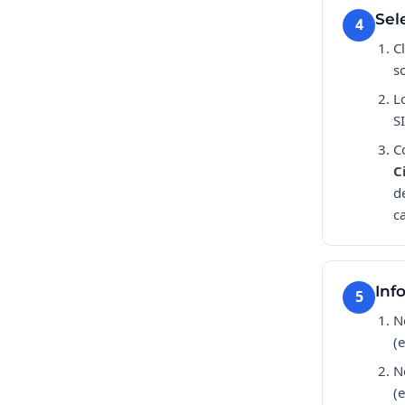
Sel
4
C
s
L
S
C
C
d
c
Inf
5
N
(
N
(