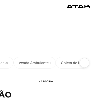
das
Venda Ambulante
Coleta de Leite
Colet
67
1
18
NA PÁGINA
ÇÃO