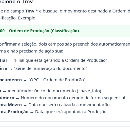
ecione o Tmv
ue no campo
Tmv *
e busque, o movimento destinado a Ordem 
sificação, Exemplo:
00 – Ordem de Produção (Classificação)
onfirmar a seleção, dois campos são preenchidos automaticamen
ema e não precisam de ação sua:
lial
→ “Filial que esta gerando a Ordem de Produção”
érie
→ “Série de numeração do documento”
ocumento
→ “OPC – Ordem de Produção”
D
→ identificador único do documento (chave_fato)
úmero
→ Numero do documento gerado de forma sequencial
ata.Movto
→ Data que será realizada a movimentação
ata.Produção
→ Data que será apontada a Produção