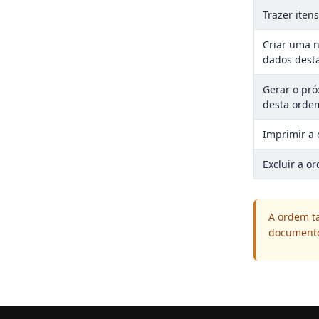
Trazer iten
Criar uma 
dados dest
Gerar o pró
desta orde
Imprimir a
Excluir a o
A ordem 
documento