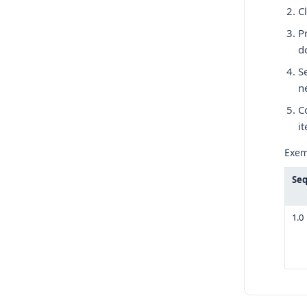
C
P
d
S
n
C
i
Exem
Seq
1.0