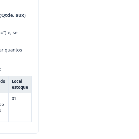
(
Qtde. aux
)
o”) e, se
nar quantos
:
ado
Local
estoque
01
do
o