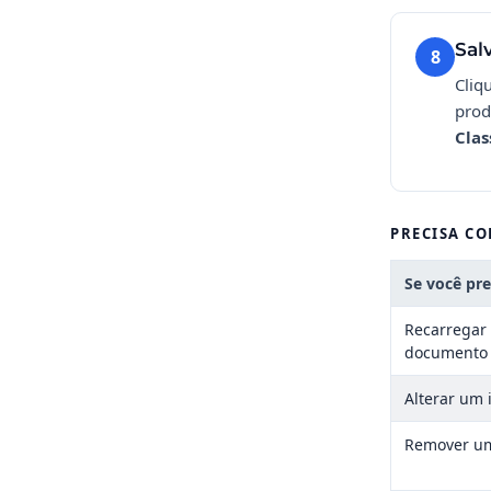
Salv
8
Cliq
prod
Clas
PRECISA CO
Se você pr
Recarregar 
documento
Alterar um 
Remover um