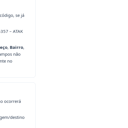
código, se já
“6357 – ATAK
eço
,
Bairro
,
ampos não
nte no
ão ocorrerá
rigem/destino