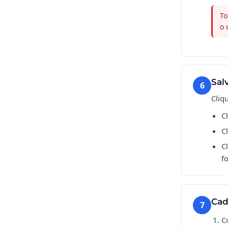
To
o 
Sal
6
Cliq
C
C
C
f
Cad
7
C