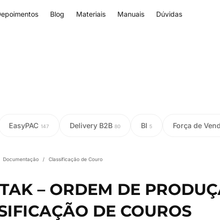
epoimentos
Blog
Materiais
Manuais
Dúvidas
EasyPAC
Delivery B2B
BI
Força de Ven
147
80
5
Documentação
/
Classificação de Couro
TAK – ORDEM DE PRODU
SIFICAÇÃO DE COUROS