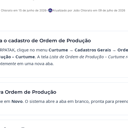
 Chiorato em 15 de junho de 2026
•
Atualizado por João Chiorato em 09 de julho de 2026
a o cadastro de Ordem de Produção
RPATAK, clique no menu
Curtume
→
Cadastros Gerais
→
Ord
dução – Curtume
. A tela
Lista de Ordem de Produção – Curtume r
ntemente
em uma nova aba.
a Ordem de Produção
ue em
Novo
. O sistema abre a aba em branco, pronta para preen