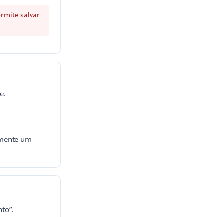
rmite salvar
e:
amente um
to”.