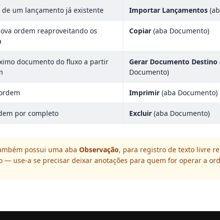
s de um lançamento já existente
Importar Lançamentos
(ab
nova ordem reaproveitando os
Copiar
(aba Documento)
a
ximo documento do fluxo a partir
Gerar Documento Destino
m
Documento)
 ordem
Imprimir
(aba Documento)
rdem por completo
Excluir
(aba Documento)
também possui uma aba
Observação
, para registro de texto livre 
 — use-a se precisar deixar anotações para quem for operar a or