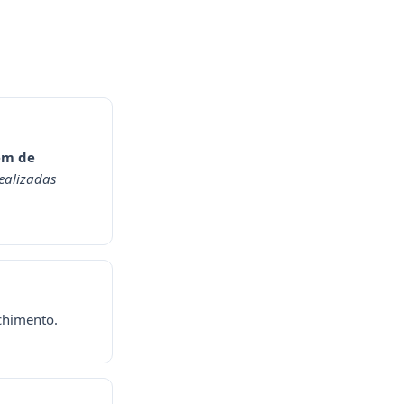
em de
ealizadas
chimento.