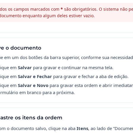
dos os campos marcados com
*
são obrigatórios. O sistema não pe
documento enquanto algum deles estiver vazio.
ve o documento
ue em um dos botões da barra superior, conforme sua necessidad
lique em
Salvar
para gravar e continuar na mesma tela.
lique em
Salvar e Fechar
para gravar e fechar a aba de edição.
lique em
Salvar e Novo
para gravar esta ordem e abrir imediat
ormulário em branco para a próxima.
astre os itens da ordem
om o documento salvo, clique na aba
Itens
, ao lado de “Documen