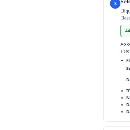
Sel
3
Cliq
Clas
44
Ao c
sist
Fi
S
D
I
N
D
D