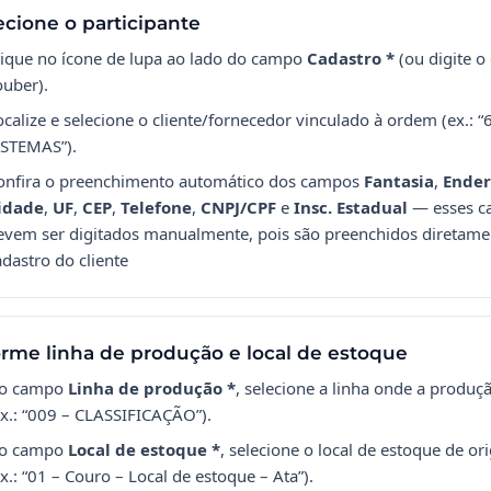
ecione o participante
lique no ícone de lupa ao lado do campo
Cadastro *
(ou digite o 
ouber).
ocalize e selecione o cliente/fornecedor vinculado à ordem (ex.: 
ISTEMAS”).
onfira o preenchimento automático dos campos
Fantasia
,
Ender
idade
,
UF
,
CEP
,
Telefone
,
CNPJ/CPF
e
Insc. Estadual
— esses c
evem ser digitados manualmente, pois são preenchidos diretame
adastro do cliente
orme linha de produção e local de estoque
o campo
Linha de produção *
, selecione a linha onde a produç
ex.: “009 – CLASSIFICAÇÃO”).
o campo
Local de estoque *
, selecione o local de estoque de o
ex.: “01 – Couro – Local de estoque – Ata”).