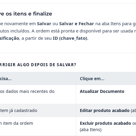
e os itens e finalize
ue novamente em
Salvar
ou
Salvar e Fechar
na aba Itens para g
utos incluídos. A ordem está pronta e disponível para ser usada n
sificação
, a partir de seu
ID (chave_fato)
.
RRIGIR ALGO DEPOIS DE SALVAR?
ecisa…
Clique em…
os dados mais recentes do
Atualizar Documento
item já cadastrado
Editar produto acabado
(ab
 item da ordem
Excluir produto acabado
o
(aba Itens)