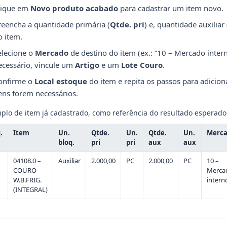
lique em
Novo produto acabado
para cadastrar um item novo.
reencha a quantidade primária (
Qtde. pri
) e, quantidade auxiliar 
o item.
elecione o
Mercado
de destino do item (ex.: “10 – Mercado intern
ecessário, vincule um
Artigo
e um
Lote Couro
.
onfirme o
Local estoque
do item e repita os passos para adicio
tens forem necessários.
plo de item já cadastrado, como referência do resultado esperado
.
Item
Un.
Qtde.
Un.
Qtde.
Un.
Merc
bloq.
pri
pri
aux
aux
04108.0 –
Auxiliar
2.000,00
PC
2.000,00
PC
10 –
COURO
Merca
W.B.FRIG.
intern
(INTEGRAL)