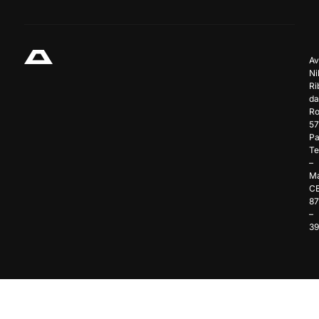
Av
Ni
Ri
da
Ro
57
Pa
Te
–
Ma
C
8
–
3