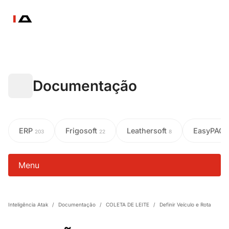
Documentação
ERP
Frigosoft
Leathersoft
EasyPAC
203
22
8
Menu
Inteligência Atak
/
Documentação
/
COLETA DE LEITE
/
Definir Veículo e Rota