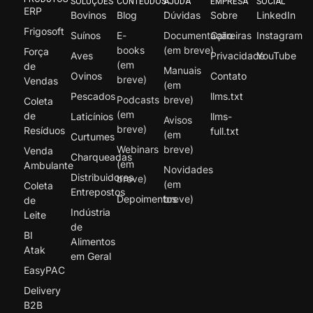
SOLUÇÕES
CONTEÚDOS
AJUDA
EMPRESA
SOCIAL
ERP
Bovinos
Blog
Dúvidas
Sobre
LinkedIn
Frigosoft
Suínos
E-
Documentação
Carreiras
Instagram
books
(em breve)
Força
Aves
Privacidade
YouTube
(em
de
Manuais
Ovinos
Contato
breve)
Vendas
(em
Pescados
llms.txt
Podcasts
breve)
Coleta
(em
de
Laticínios
llms-
Avisos
breve)
Resíduos
full.txt
(em
Curtumes
Webinars
breve)
Venda
Charqueadas
(em
Ambulante
Novidades
Distribuidores
breve)
(em
Coleta
Entrepostos
Depoimentos
breve)
de
Indústria
Leite
de
BI
Alimentos
Atak
em Geral
EasyPAC
Delivery
B2B