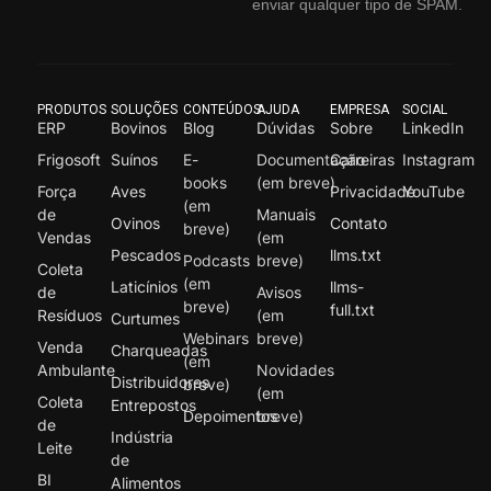
enviar qualquer tipo de SPAM.
PRODUTOS
SOLUÇÕES
CONTEÚDOS
AJUDA
EMPRESA
SOCIAL
ERP
Bovinos
Blog
Dúvidas
Sobre
LinkedIn
Frigosoft
Suínos
E-
Documentação
Carreiras
Instagram
books
(em breve)
Força
Aves
Privacidade
YouTube
(em
de
Manuais
Ovinos
Contato
breve)
Vendas
(em
Pescados
llms.txt
Podcasts
breve)
Coleta
(em
Laticínios
llms-
de
Avisos
breve)
full.txt
Resíduos
(em
Curtumes
Webinars
breve)
Venda
Charqueadas
(em
Ambulante
Novidades
Distribuidores
breve)
(em
Coleta
Entrepostos
Depoimentos
breve)
de
Indústria
Leite
de
BI
Alimentos