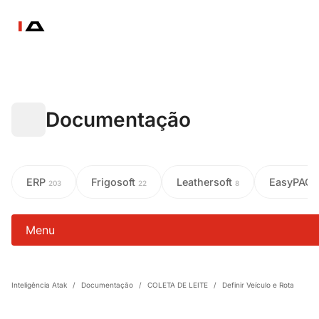
Documentação
ERP
Frigosoft
Leathersoft
EasyPAC
203
22
8
Menu
Inteligência Atak
/
Documentação
/
COLETA DE LEITE
/
Definir Veículo e Rota