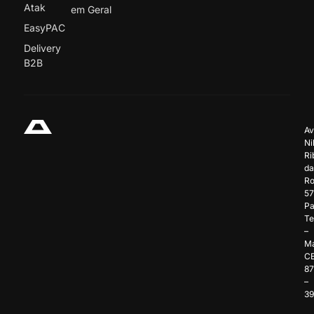
Atak
em Geral
EasyPAC
Delivery
B2B
Av
Ni
Ri
da
Ro
57
Pa
Te
–
Ma
C
8
–
3