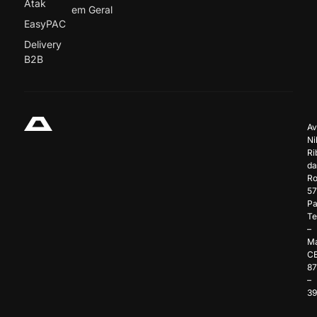
Atak
em Geral
EasyPAC
Delivery
B2B
Av
Ni
Ri
da
Ro
57
Pa
Te
–
Ma
C
8
–
3