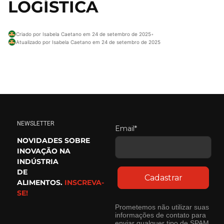
LOGÍSTICA
Criado por Isabela Caetano em 24 de setembro de 2025
•
Atualizado por Isabela Caetano em 24 de setembro de 2025
NEWSLETTER
Email*
NOVIDADES SOBRE
INOVAÇÃO NA
INDÚSTRIA
DE
Cadastrar
ALIMENTOS.
INSCREVA-
SE!
Prometemos não utilizar suas
informações de contato para
enviar qualquer tipo de SPAM.