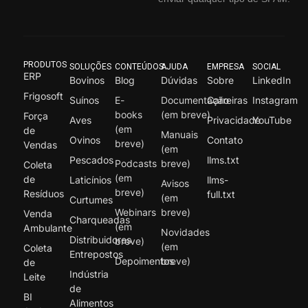
PRODUTOS
SOLUÇÕES
CONTEÚDOS
AJUDA
EMPRESA
SOCIAL
ERP
Bovinos
Blog
Dúvidas
Sobre
LinkedIn
Frigosoft
Suínos
E-
Documentação
Carreiras
Instagram
books
(em breve)
Força
Aves
Privacidade
YouTube
(em
de
Manuais
Ovinos
Contato
breve)
Vendas
(em
Pescados
llms.txt
Podcasts
breve)
Coleta
(em
de
Laticínios
llms-
Avisos
breve)
Resíduos
full.txt
(em
Curtumes
Webinars
breve)
Venda
Charqueadas
(em
Ambulante
Novidades
Distribuidores
breve)
(em
Coleta
Entrepostos
Depoimentos
breve)
de
Indústria
Leite
de
BI
Alimentos