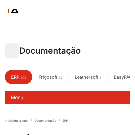
Documentação
ERP
Frigosoft
Leathersoft
EasyPAC
203
22
8
Menu
Inteligência Atak
/
Documentação
/
ERP