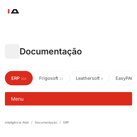
Documentação
ERP
Frigosoft
Leathersoft
EasyPAC
203
22
8
Menu
Inteligência Atak
/
Documentação
/
ERP