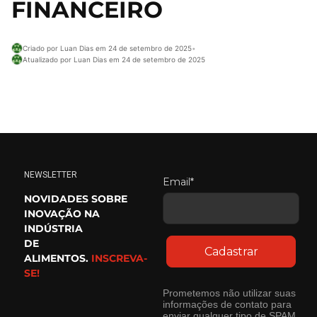
FINANCEIRO
Criado por Luan Dias em 24 de setembro de 2025
•
Atualizado por Luan Dias em 24 de setembro de 2025
NEWSLETTER
Email*
NOVIDADES SOBRE
INOVAÇÃO NA
INDÚSTRIA
DE
Cadastrar
ALIMENTOS.
INSCREVA-
SE!
Prometemos não utilizar suas
informações de contato para
enviar qualquer tipo de SPAM.