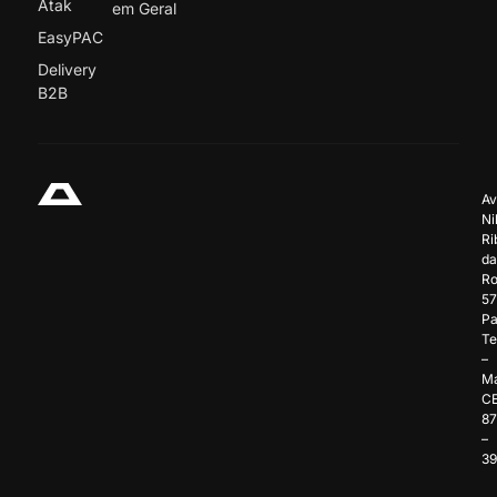
Atak
em Geral
EasyPAC
Delivery
B2B
Av
Ni
Ri
da
Ro
57
Pa
Te
–
Ma
C
8
–
3