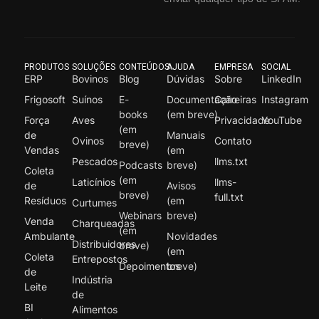
PRODUTOS
SOLUÇÕES
CONTEÚDOS
AJUDA
EMPRESA
SOCIAL
ERP
Bovinos
Blog
Dúvidas
Sobre
LinkedIn
Frigosoft
Suínos
E-
Documentação
Carreiras
Instagram
books
(em breve)
Força
Aves
Privacidade
YouTube
(em
de
Manuais
Ovinos
Contato
breve)
Vendas
(em
Pescados
llms.txt
Podcasts
breve)
Coleta
(em
Laticínios
llms-
de
Avisos
breve)
full.txt
Resíduos
(em
Curtumes
Webinars
breve)
Venda
Charqueadas
(em
Ambulante
Novidades
Distribuidores
breve)
(em
Coleta
Entrepostos
Depoimentos
breve)
de
Indústria
Leite
de
BI
Alimentos