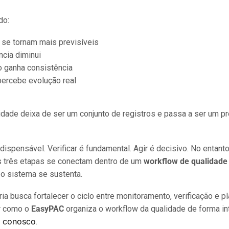
do:
 se tornam mais previsíveis
ncia diminui
o ganha consistência
percebe evolução real
idade deixa de ser um conjunto de registros e passa a ser um 
ndispensável. Verificar é fundamental. Agir é decisivo. No entant
 três etapas se conectam dentro de um
workflow de qualidade 
o sistema se sustenta.
ria busca fortalecer o ciclo entre monitoramento, verificação e p
r como o
EasyPAC
organiza o workflow da qualidade de forma in
e conosco
.