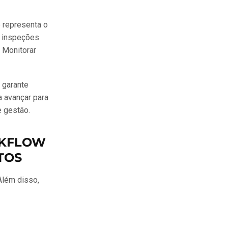
 representa o
e inspeções
. Monitorar
 garante
 avançar para
e gestão.
RKFLOW
TOS
Além disso,