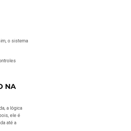
sim, o sistema
ontroles
O NA
a, a lógica
ois, ele é
da até a