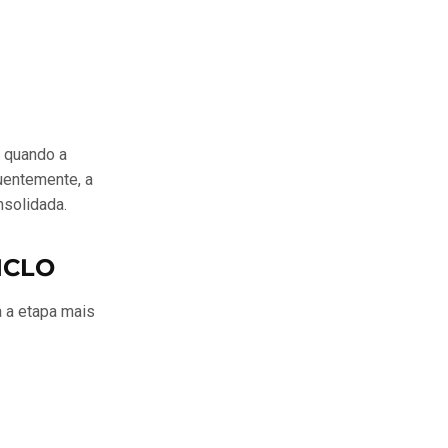
, quando a
uentemente, a
nsolidada.
ICLO
a a etapa mais