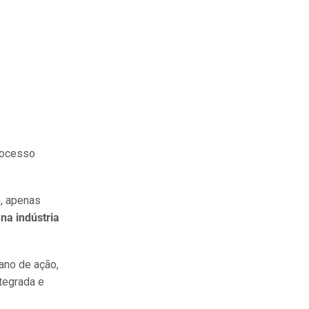
processo
o, apenas
na indústria
lano de ação,
tegrada e