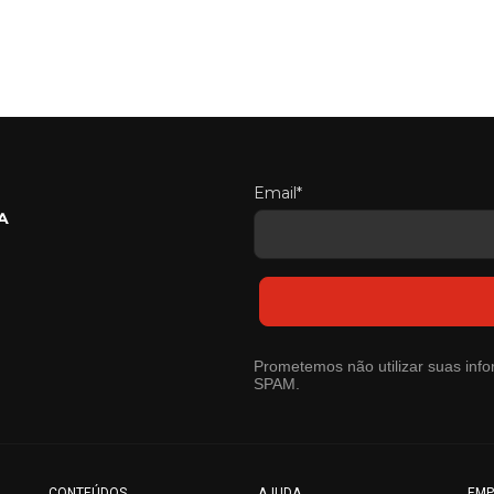
Email*
A
Prometemos não utilizar suas info
SPAM.
CONTEÚDOS
AJUDA
EMP