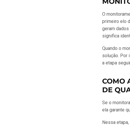
MONIT
O monitorame
primeiro elo 
geram dados 
significa ide
Quando o mon
solução. Por 
a etapa seguin
COMO 
DE QUA
Se o monitora
ela garante q
Nessa etapa,