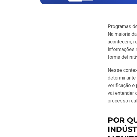
Programas d
Na maioria da
acontecem, re
informações n
forma definiti
Nesse contex
determinante 
verificação e
vai entender 
processo rea
POR Q
INDÚST