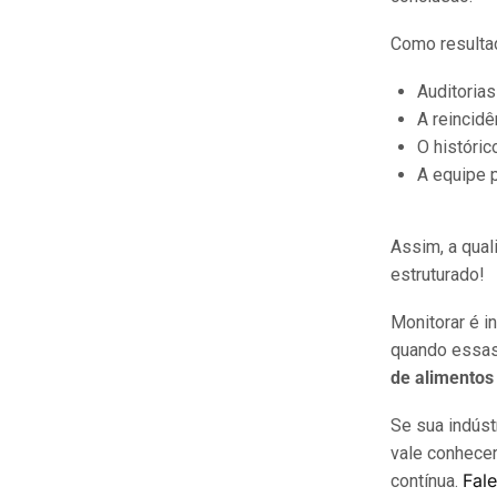
Como resulta
Auditorias
A reincidê
O históric
A equipe 
Assim, a qual
estruturado!
Monitorar é i
quando essas
de alimentos
Se sua indúst
vale conhece
Fal
contínua.