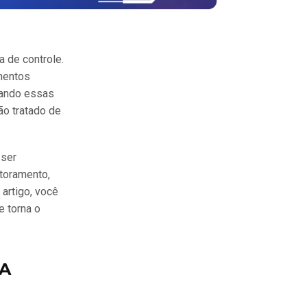
a de controle.
amentos
quando essas
ão tratado de
 ser
itoramento,
 artigo, você
e torna o
A