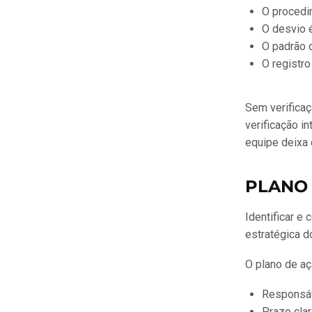
O procedi
O desvio 
O padrão 
O registro
Sem verificaç
verificação i
equipe deixa 
PLANO 
Identificar e
estratégica d
O plano de aç
Responsáv
Prazo cla