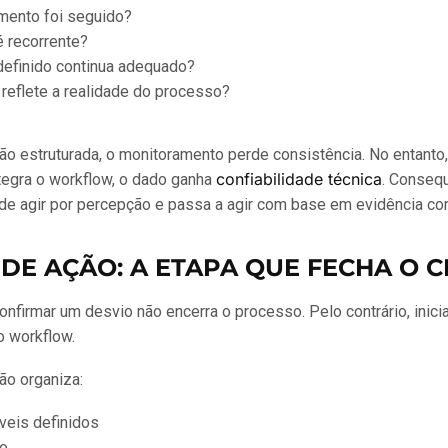
mento foi seguido?
é recorrente?
definido continua adequado?
 reflete a realidade do processo?
ão estruturada, o monitoramento perde consistência. No entanto
confiabilidade técnica
ntegra o workflow, o dado ganha
. Conseq
de agir por percepção e passa a agir com base em evidência co
DE AÇÃO: A ETAPA QUE FECHA O C
 confirmar um desvio não encerra o processo. Pelo contrário, inici
o workflow.
ão organiza:
eis definidos
ro