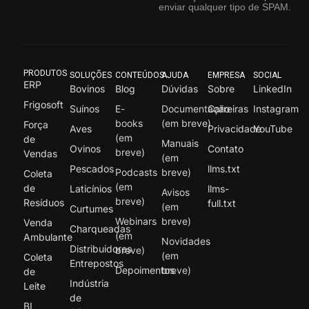
enviar qualquer tipo de SPAM.
PRODUTOS
SOLUÇÕES
CONTEÚDOS
AJUDA
EMPRESA
SOCIAL
ERP
Bovinos
Blog
Dúvidas
Sobre
LinkedIn
Frigosoft
Suínos
E-
Documentação
Carreiras
Instagram
books
(em breve)
Força
Aves
Privacidade
YouTube
(em
de
Manuais
Ovinos
Contato
breve)
Vendas
(em
Pescados
llms.txt
Podcasts
breve)
Coleta
(em
de
Laticínios
llms-
Avisos
breve)
Resíduos
full.txt
(em
Curtumes
Webinars
breve)
Venda
Charqueadas
(em
Ambulante
Novidades
Distribuidores
breve)
(em
Coleta
Entrepostos
Depoimentos
breve)
de
Indústria
Leite
de
BI