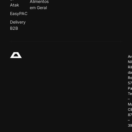
Alimentos
Atak
em Geral
EasyPAC
Delivery
B2B
Av
Ni
Ri
da
Ro
57
Pa
Te
–
Ma
C
8
–
3