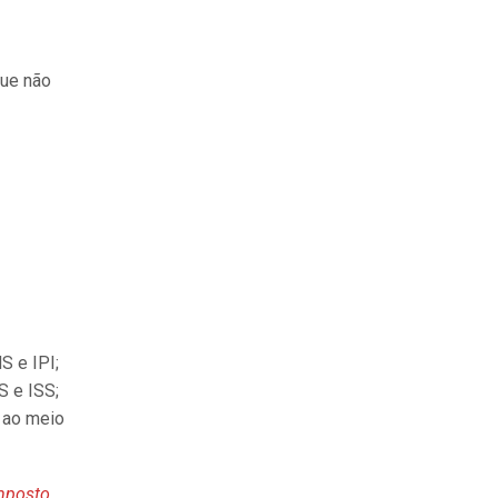
que não
S e IPI;
S e ISS;
 ao meio
Imposto