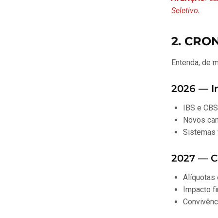
Seletivo.
2. CR
Entenda, de m
2026 — In
IBS e CBS
Novos cam
Sistemas 
2027 — C
Alíquotas
Impacto fi
Convivênc