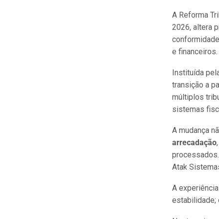
A Reforma Tri
2026, altera 
conformidade 
e financeiros
Instituída pe
transição a pa
múltiplos tri
sistemas fis
A mudança não
arrecadação
processados
Atak Sistema
A experiênci
estabilidade;