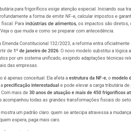
butária para frigoríficos exige atenção especial. Iniciando sua t
profundamente a forma de emitir NF-e, calcular impostos e garant
indústrias de alimentos
fiscal. Para
, os impactos são diretos,
. Veja o que muda e como se preparar com antecedência.
la Emenda Constitucional 132/2023, a reforma entra oficialment
rtir de
1º de janeiro de 2026
. O novo modelo substitui a lógica a
butos por um sistema unificado, exigindo adaptações técnicas re
cais das empresas.
 é apenas conceitual. Ela afeta a
estrutura da NF-e
, o
modelo 
, a
precificação interestadual
e pode elevar a carga tributária de
. Com mais de
30 anos de atuação e mais de 450 frigoríficos a
s acompanhou todas as grandes transformações fiscais do setor
a mostra um padrão claro: quem se antecipa atravessa a mudanç
 quem espera, paga mais caro.