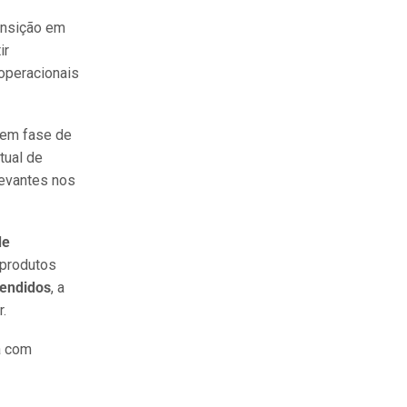
ransição em
ir
 operacionais
e em fase de
tual de
levantes nos
de
 produtos
tendidos
, a
.
a com