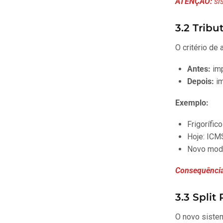
ATENÇÃO:
sis
3.2 Tribu
O critério de
Antes:
imp
Depois:
im
Exemplo:
Frigorífi
Hoje: ICM
Novo mode
Consequência
3.3 Spli
O novo sistem