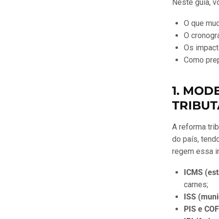
Neste guia, v
O que mud
O cronogra
Os impacto
Como prep
1. MOD
TRIBUT
A reforma tri
do país, tend
regem essa in
ICMS (est
carnes;
ISS (muni
PIS e COF