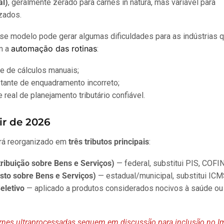
al)
, geralmente zerado para carnes in natura, mas variável para
izados.
sse modelo pode gerar algumas dificuldades para as indústrias 
automação das rotinas
m a
:
e de cálculos manuais;
stante de enquadramento incorreto;
e real de planejamento tributário confiável.
tir de 2026
rá reorganizado em
três tributos principais
:
ribuição sobre Bens e Serviços)
— federal, substitui PIS, COFIN
sto sobre Bens e Serviços)
— estadual/municipal, substitui ICM
eletivo
— aplicado a produtos considerados nocivos à saúde ou
arnes ultraprocessadas seguem em discussão para inclusão no 