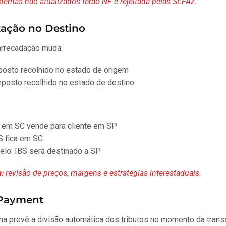
temas não atualizados terão NF-e rejeitada pelas SEFAZ.
tação no Destino
 arrecadação muda:
osto recolhido no estado de origem
posto recolhido no estado de destino
co em SC vende para cliente em SP
S fica em SC
lo: IBS será destinado a SP
:
revisão de preços, margens e estratégias interestaduais.
t Payment
a prevê a divisão automática dos tributos no momento da tran