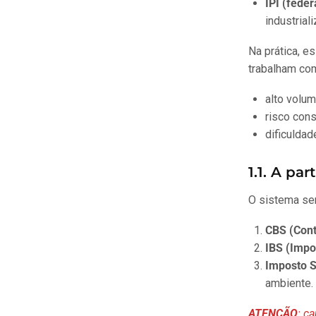
IPI (feder
industrial
Na prática, e
trabalham co
alto volum
risco con
dificuldad
1.1. A par
O sistema se
CBS (Cont
IBS (Impo
Imposto S
ambiente.
ATENÇÃO
: c