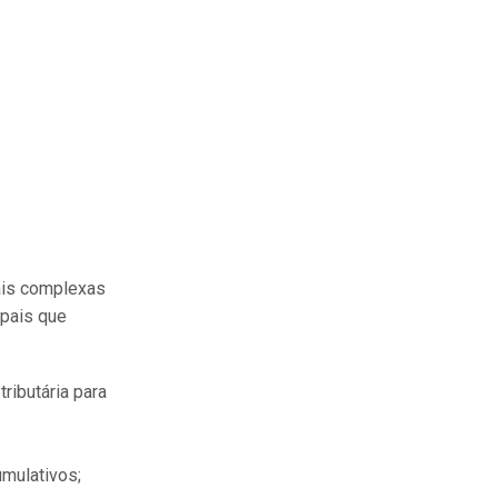
mais complexas
ipais que
ributária para
mulativos;