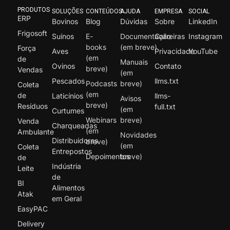
PRODUTOS
SOLUÇÕES
CONTEÚDOS
AJUDA
EMPRESA
SOCIAL
ERP
Bovinos
Blog
Dúvidas
Sobre
LinkedIn
Frigosoft
Suínos
E-
Documentação
Carreiras
Instagram
books
(em breve)
Força
Aves
Privacidade
YouTube
(em
de
Manuais
Ovinos
Contato
breve)
Vendas
(em
Pescados
llms.txt
Podcasts
breve)
Coleta
(em
de
Laticínios
llms-
Avisos
breve)
Resíduos
full.txt
(em
Curtumes
Webinars
breve)
Venda
Charqueadas
(em
Ambulante
Novidades
Distribuidores
breve)
(em
Coleta
Entrepostos
Depoimentos
breve)
de
Indústria
Leite
de
BI
Alimentos
Atak
em Geral
EasyPAC
Delivery