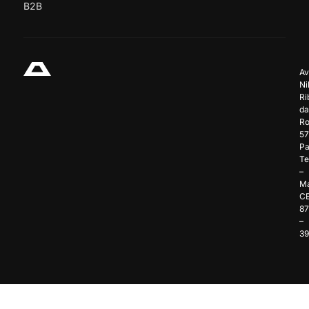
B2B
Av
Ni
Ri
da
Ro
57
Pa
Te
–
Ma
C
8
–
3