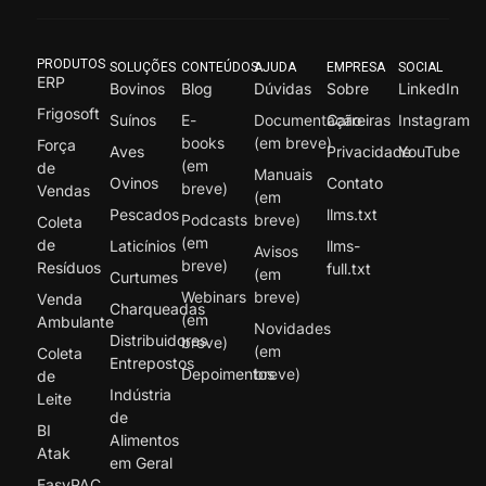
PRODUTOS
SOLUÇÕES
CONTEÚDOS
AJUDA
EMPRESA
SOCIAL
ERP
Bovinos
Blog
Dúvidas
Sobre
LinkedIn
Frigosoft
Suínos
E-
Documentação
Carreiras
Instagram
books
(em breve)
Força
Aves
Privacidade
YouTube
(em
de
Manuais
Ovinos
Contato
breve)
Vendas
(em
Pescados
llms.txt
Podcasts
breve)
Coleta
(em
de
Laticínios
llms-
Avisos
breve)
Resíduos
full.txt
(em
Curtumes
Webinars
breve)
Venda
Charqueadas
(em
Ambulante
Novidades
Distribuidores
breve)
(em
Coleta
Entrepostos
Depoimentos
breve)
de
Indústria
Leite
de
BI
Alimentos
Atak
em Geral
EasyPAC