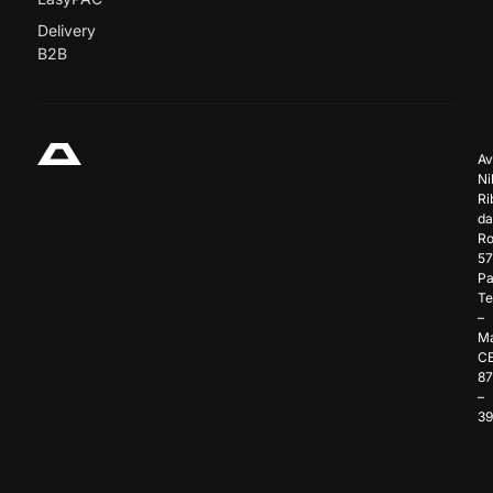
Delivery
B2B
Av
Ni
Ri
da
Ro
57
Pa
Te
–
Ma
C
8
–
3