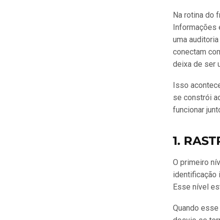
Na rotina do f
Informações e
uma auditori
conectam com
deixa de ser 
Isso acontece
se constrói a
funcionar junt
1. RAS
O primeiro ní
identificação 
Esse nível es
Quando esse c