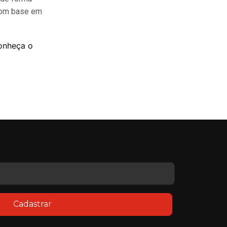
 com base em
onheça o
Cadastrar