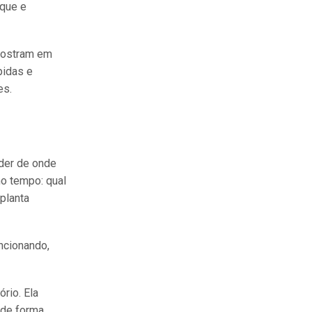
oque e
mostram em
pidas e
es.
der de onde
o tempo: qual
planta
ncionando,
rio. Ela
 de forma