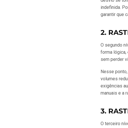
desvio se tor
indefinida. P
garantir que 
2. RAS
O segundo nív
forma lógica,
sem perder vi
Nesse ponto, 
volumes reduz
exigências a
manuais e a r
3. RAS
O terceiro nív