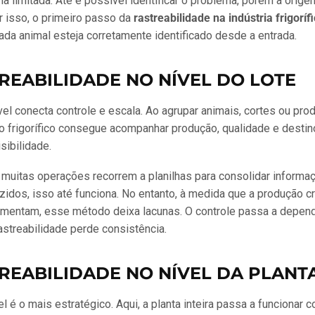
na limitada. Até é possível identificar o problema, porém a ori
or isso, o primeiro passo da
rastreabilidade na indústria frigoríf
cada animal esteja corretamente identificado desde a entrada.
TREABILIDADE NO NÍVEL DO LOTE
el conecta controle e escala. Ao agrupar animais, cortes ou pro
 o frigorífico consegue acompanhar produção, qualidade e destin
sibilidade.
muitas operações recorrem a planilhas para consolidar informa
idos, isso até funciona. No entanto, à medida que a produção c
umentam, esse método deixa lacunas. O controle passa a depend
astreabilidade perde consistência.
TREABILIDADE NO NÍVEL DA PLANT
el é o mais estratégico. Aqui, a planta inteira passa a funcionar 