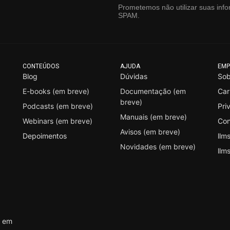
Prometemos não utilizar suas info
SPAM.
CONTEÚDOS
AJUDA
EMP
Blog
Dúvidas
Sob
E-books (em breve)
Documentação (em
Car
breve)
Podcasts (em breve)
Pri
Manuais (em breve)
Webinars (em breve)
Con
Avisos (em breve)
Depoimentos
llms
Novidades (em breve)
llms
s em