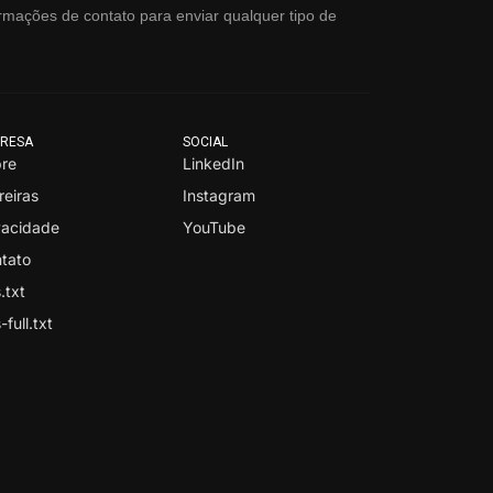
rmações de contato para enviar qualquer tipo de
RESA
SOCIAL
re
LinkedIn
reiras
Instagram
vacidade
YouTube
tato
.txt
-full.txt