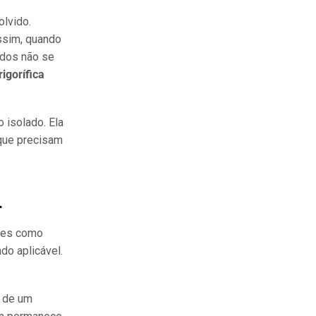
olvido.
ssim, quando
ados não se
rigorífica
 isolado. Ela
 que precisam
L
ões como
ndo aplicável.
o de um