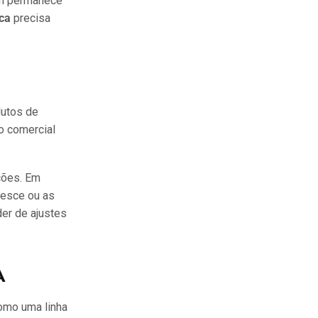
gem permanece
ica
precisa
dutos de
o comercial
ções. Em
resce ou as
er de ajustes
A
como uma linha