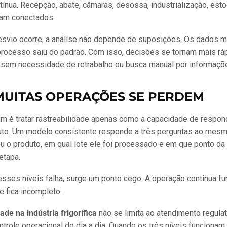
ínua. Recepção, abate, câmaras, desossa, industrialização, est
cam conectados.
svio ocorre, a análise não depende de suposições. Os dados 
processo saiu do padrão. Com isso, decisões se tornam mais rá
 sem necessidade de retrabalho ou busca manual por informaçõ
MUITAS OPERAÇÕES SE PERDEM
m é tratar rastreabilidade apenas como a capacidade de respon
uto. Um modelo consistente responde a três perguntas ao mesm
ou o produto, em qual lote ele foi processado e em que ponto da 
etapa.
ses níveis falha, surge um ponto cego. A operação continua fu
e fica incompleto.
ade na indústria frigorífica
não se limita ao atendimento regulató
ntrole operacional do dia a dia. Quando os três níveis funcionam