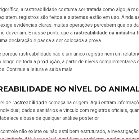
rigorífico, a rastreabilidade costuma ser tratada como algo já res
xistem, registros são feitos e sistemas estão em uso. Ainda a
a exige evidências claras, muitas operações percebem que os d
o deveriam. É nesse ponto que a
rastreabilidade na indústria f
uma declaração e passa a ser colocada à prova.
 porque rastreabilidade não é um único registro nem um relatório
produção
o longo de toda a
, a partir de níveis complementares
os. Continue a leitura e saiba mais.
TREABILIDADE NO NÍVEL DO ANIMA
rastreabilidade
vel de
começa na origem. Aqui entram informaç
individual, dados sanitários e vínculo com registros oficiais, qua
tabelece a base de qualquer análise posterior.
ontrole não existe ou não está bem estruturado, a investigaçã