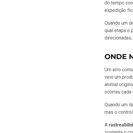
do tempo cont
expedição fi
Quando um de
qual etapa o 
direcionadas,
ONDE 
Um erro comu
veio um prod
animal origin
ocorreu cada 
Quando um des
mas o control
A
rastreabilid
sustenta o co