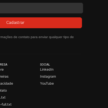
Cadastrar
rmações de contato para enviar qualquer tipo de
RESA
SOCIAL
re
LinkedIn
reiras
Instagram
vacidade
YouTube
tato
.txt
-full.txt