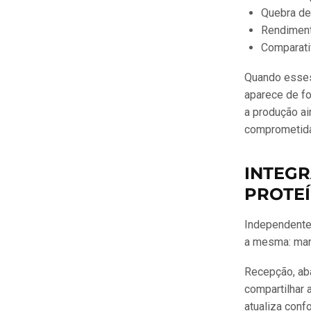
Quebra de
Rendimen
Comparativ
Quando esses
aparece de fo
a produção a
comprometida
INTEGR
PROTE
Independentem
a mesma: mar
Recepção, aba
compartilhar 
atualiza conf