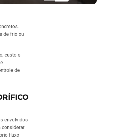
oncretos,
 de frio ou
o, custo e
 e
ontrole de
RÍFICO
os envolvidos
a considerar
rio fluxo