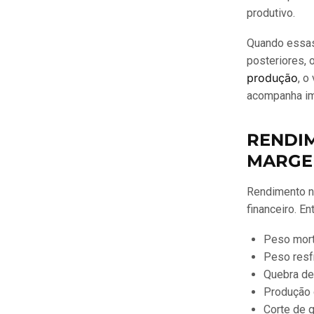
produtivo.
Quando essas
posteriores, 
produção
, o
acompanha im
RENDI
MARG
Rendimento nã
financeiro. E
Peso mort
Peso resfr
Quebra de
Produção 
Corte de 