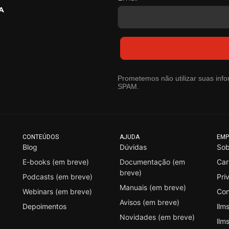
A
Prometemos não utilizar suas info
SPAM.
CONTEÚDOS
AJUDA
EMP
Blog
Dúvidas
Sob
E-books (em breve)
Documentação (em
Car
breve)
Podcasts (em breve)
Pri
Manuais (em breve)
Webinars (em breve)
Con
Avisos (em breve)
Depoimentos
llms
Novidades (em breve)
llms