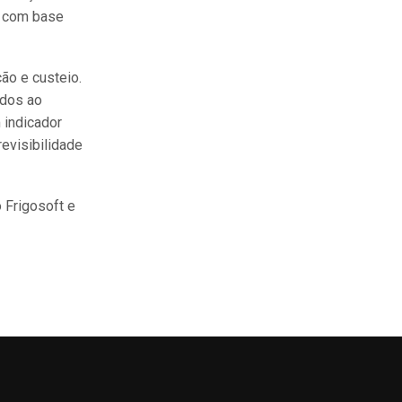
s com base
ão e custeio.
ados ao
 indicador
revisibilidade
 Frigosoft e