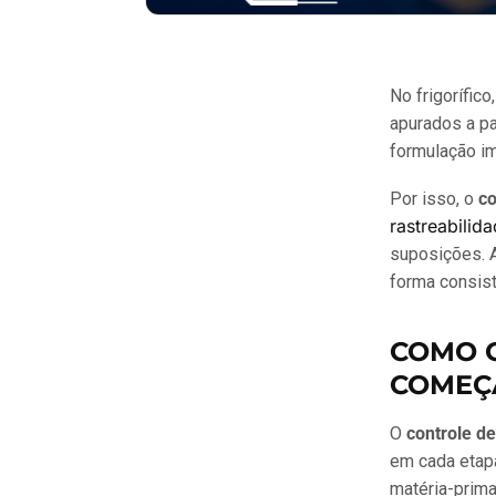
No frigorífic
apurados a pa
formulação im
Por isso, o
co
rastreabilid
suposições. A
forma consist
COMO O
COMEÇ
O
controle de
em cada etapa
matéria-prima