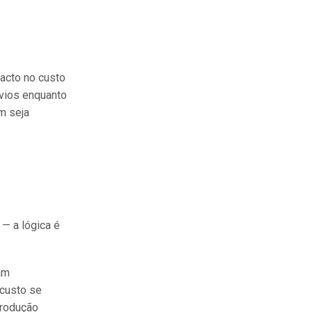
acto no custo
svios enquanto
m seja
— a lógica é
am
 custo se
produção