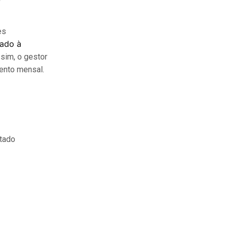
es
rado à
ssim, o gestor
ento mensal.
ltado