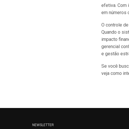
efetiva. Com 
em números c
O controle de
Quando o sis
impacto finan
gerencial conf
e gestão estr
Se você busca
veja como in
NEWSLETTER