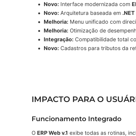
Novo:
Interface modernizada com
E
Novo:
Arquitetura baseada em
.NET
Melhoria:
Menu unificado com direc
Melhoria:
Otimização de desempenh
Integração:
Compatibilidade total 
Novo:
Cadastros para tributos da ref
IMPACTO PARA O USUÁR
Funcionamento Integrado
O
ERP Web v.1
exibe todas as rotinas, inc