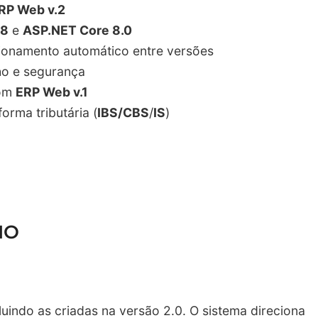
RP Web v.2
 8
e
ASP.NET Core 8.0
ionamento automático entre versões
o e segurança
com
ERP Web v.1
orma tributária (
IBS/CBS
/
IS
)
IO
luindo as criadas na versão 2.0. O sistema direciona