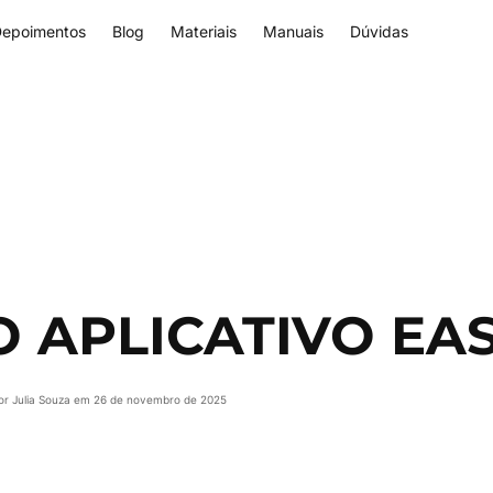
epoimentos
Blog
Materiais
Manuais
Dúvidas
 APLICATIVO EASY
por Julia Souza em 26 de novembro de 2025